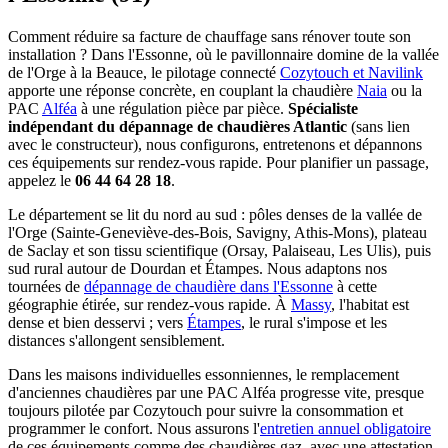
Comment réduire sa facture de chauffage sans rénover toute son
installation ? Dans l'Essonne, où le pavillonnaire domine de la vallée
de l'Orge à la Beauce, le pilotage connecté
Cozytouch et Navilink
apporte une réponse concrète, en couplant la chaudière
Naia
ou la
PAC
Alféa
à une régulation pièce par pièce.
Spécialiste
indépendant du dépannage de chaudières Atlantic
(sans lien
avec le constructeur), nous configurons, entretenons et dépannons
ces équipements sur rendez-vous rapide. Pour planifier un passage,
appelez le
06 44 64 28 18
.
Le département se lit du nord au sud : pôles denses de la vallée de
l'Orge (Sainte-Geneviève-des-Bois, Savigny, Athis-Mons), plateau
de Saclay et son tissu scientifique (Orsay, Palaiseau, Les Ulis), puis
sud rural autour de Dourdan et Étampes. Nous adaptons nos
tournées de
dépannage de chaudière dans l'Essonne
à cette
géographie étirée, sur rendez-vous rapide. À
Massy
, l'habitat est
dense et bien desservi ; vers
Étampes
, le rural s'impose et les
distances s'allongent sensiblement.
Dans les maisons individuelles essonniennes, le remplacement
d'anciennes chaudières par une PAC Alféa progresse vite, presque
toujours pilotée par Cozytouch pour suivre la consommation et
programmer le confort. Nous assurons l'
entretien annuel obligatoire
de ces équipements comme des chaudières gaz, avec une attestation