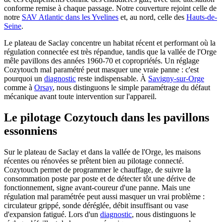
conforme remise à chaque passage. Notre couverture rejoint celle de
notre
SAV Atlantic dans les Yvelines
et, au nord, celle des
Hauts-de-
Seine
.
Le plateau de Saclay concentre un habitat récent et performant où la
régulation connectée est très répandue, tandis que la vallée de l'Orge
mêle pavillons des années 1960-70 et copropriétés. Un réglage
Cozytouch mal paramétré peut masquer une vraie panne : c'est
pourquoi un
diagnostic
reste indispensable. À
Savigny-sur-Orge
comme à
Orsay
, nous distinguons le simple paramétrage du défaut
mécanique avant toute intervention sur l'appareil.
Le pilotage Cozytouch dans les pavillons
essonniens
Sur le plateau de Saclay et dans la vallée de l'Orge, les maisons
récentes ou rénovées se prêtent bien au pilotage connecté.
Cozytouch permet de programmer le chauffage, de suivre la
consommation poste par poste et de détecter tôt une dérive de
fonctionnement, signe avant-coureur d'une panne. Mais une
régulation mal paramétrée peut aussi masquer un vrai problème :
circulateur grippé, sonde déréglée, débit insuffisant ou vase
d'expansion fatigué. Lors d'un
diagnostic
, nous distinguons le