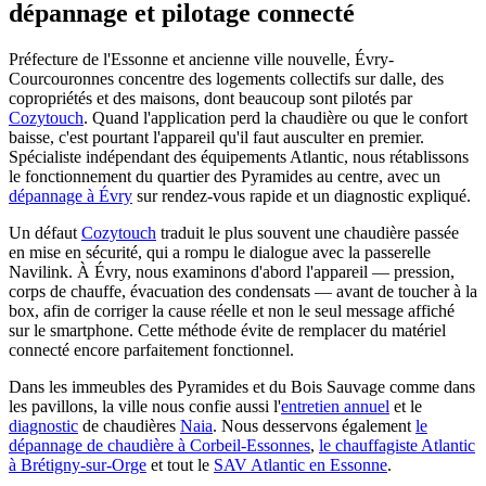
dépannage et pilotage connecté
Préfecture de l'Essonne et ancienne ville nouvelle, Évry-
Courcouronnes concentre des logements collectifs sur dalle, des
copropriétés et des maisons, dont beaucoup sont pilotés par
Cozytouch
. Quand l'application perd la chaudière ou que le confort
baisse, c'est pourtant l'appareil qu'il faut ausculter en premier.
Spécialiste indépendant des équipements Atlantic, nous rétablissons
le fonctionnement du quartier des Pyramides au centre, avec un
dépannage à Évry
sur rendez-vous rapide et un diagnostic expliqué.
Un défaut
Cozytouch
traduit le plus souvent une chaudière passée
en mise en sécurité, qui a rompu le dialogue avec la passerelle
Navilink. À Évry, nous examinons d'abord l'appareil — pression,
corps de chauffe, évacuation des condensats — avant de toucher à la
box, afin de corriger la cause réelle et non le seul message affiché
sur le smartphone. Cette méthode évite de remplacer du matériel
connecté encore parfaitement fonctionnel.
Dans les immeubles des Pyramides et du Bois Sauvage comme dans
les pavillons, la ville nous confie aussi l'
entretien annuel
et le
diagnostic
de chaudières
Naia
. Nous desservons également
le
dépannage de chaudière à Corbeil-Essonnes
,
le chauffagiste Atlantic
à Brétigny-sur-Orge
et tout le
SAV Atlantic en Essonne
.