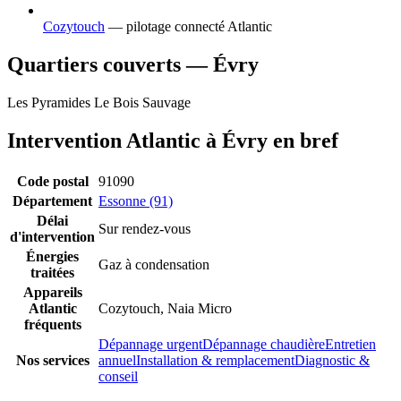
Cozytouch
— pilotage connecté Atlantic
Quartiers couverts — Évry
Les Pyramides
Le Bois Sauvage
Intervention Atlantic à Évry en bref
Code postal
91090
Département
Essonne (91)
Délai
Sur rendez-vous
d'intervention
Énergies
Gaz à condensation
traitées
Appareils
Atlantic
Cozytouch, Naia Micro
fréquents
Dépannage urgent
Dépannage chaudière
Entretien
Nos services
annuel
Installation & remplacement
Diagnostic &
conseil