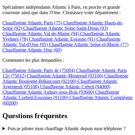
Spécialistes indépendants Atlantic à Paris, en proche et grande
couronne ainsi que dans l'Oise. Choisissez votre département :
Chauffagiste Atlantic Paris (75)
Chauffagiste Atlantic Hauts-de-
Seine (92)
Chauffagiste Atlantic Seine-Saint-Denis (93)
Chauffagiste Atlantic Val-de-Marne (94)
Chauffagiste Atlantic
Yvelines (78)
Chauffagiste Atlantic Essonne (91)
Chauffagiste
Atlantic Val-d'Oise (95)
Chauffagiste Atlantic Seine-et-Marne (77)
Chauffagiste Atlantic Oise (60)
Communes les plus demandées :
Chauffagiste Atlantic Paris 4e (75004)
Chauffagiste Atlantic Paris
12e (75012)
Chauffagiste Atlantic Montreuil (93100)
Chauffagiste
Atlantic Boulogne-Billancourt (92100)
Chauffagiste Atlantic
Argenteuil (95100)
Chauffagiste Atlantic Créteil (94000)
Chauffagiste Atlantic Aulnay-sous-Bois (93600)
Chauffagiste
Atlantic Corbeil-Essonnes (91100)
Chauffagiste Atlantic Compiègne
(60200)
Questions fréquentes
Puis-je piloter mon chauffage Atlantic depuis mon téléphone ?