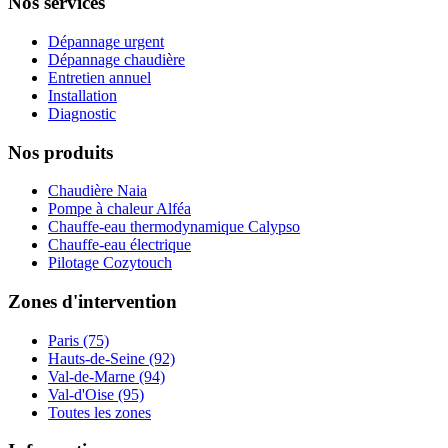
Nos services
Dépannage urgent
Dépannage chaudière
Entretien annuel
Installation
Diagnostic
Nos produits
Chaudière Naia
Pompe à chaleur Alféa
Chauffe-eau thermodynamique Calypso
Chauffe-eau électrique
Pilotage Cozytouch
Zones d'intervention
Paris (75)
Hauts-de-Seine (92)
Val-de-Marne (94)
Val-d'Oise (95)
Toutes les zones