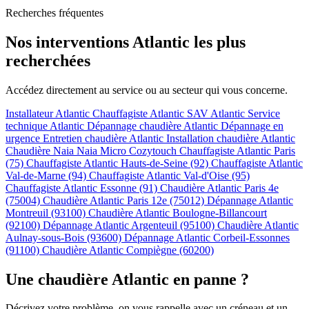
Recherches fréquentes
Nos interventions Atlantic les plus
recherchées
Accédez directement au service ou au secteur qui vous concerne.
Installateur Atlantic
Chauffagiste Atlantic
SAV Atlantic
Service
technique Atlantic
Dépannage chaudière Atlantic
Dépannage en
urgence
Entretien chaudière Atlantic
Installation chaudière Atlantic
Chaudière Naia
Naia Micro
Cozytouch
Chauffagiste Atlantic Paris
(75)
Chauffagiste Atlantic Hauts-de-Seine (92)
Chauffagiste Atlantic
Val-de-Marne (94)
Chauffagiste Atlantic Val-d'Oise (95)
Chauffagiste Atlantic Essonne (91)
Chaudière Atlantic Paris 4e
(75004)
Chaudière Atlantic Paris 12e (75012)
Dépannage Atlantic
Montreuil (93100)
Chaudière Atlantic Boulogne-Billancourt
(92100)
Dépannage Atlantic Argenteuil (95100)
Chaudière Atlantic
Aulnay-sous-Bois (93600)
Dépannage Atlantic Corbeil-Essonnes
(91100)
Chaudière Atlantic Compiègne (60200)
Une chaudière Atlantic en panne ?
Décrivez votre problème, on vous rappelle avec un créneau et un