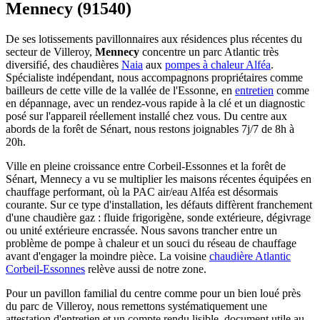
Mennecy (91540)
De ses lotissements pavillonnaires aux résidences plus récentes du
secteur de Villeroy,
Mennecy
concentre un parc Atlantic très
diversifié, des chaudières
Naia
aux
pompes à chaleur Alféa
.
Spécialiste indépendant, nous accompagnons propriétaires comme
bailleurs de cette ville de la vallée de l'Essonne, en
entretien
comme
en dépannage, avec un rendez-vous rapide à la clé et un diagnostic
posé sur l'appareil réellement installé chez vous. Du centre aux
abords de la forêt de Sénart, nous restons joignables 7j/7 de 8h à
20h.
Ville en pleine croissance entre Corbeil-Essonnes et la forêt de
Sénart, Mennecy a vu se multiplier les maisons récentes équipées en
chauffage performant, où la PAC air/eau Alféa est désormais
courante. Sur ce type d'installation, les défauts diffèrent franchement
d'une chaudière gaz : fluide frigorigène, sonde extérieure, dégivrage
ou unité extérieure encrassée. Nous savons trancher entre un
problème de pompe à chaleur et un souci du réseau de chauffage
avant d'engager la moindre pièce. La voisine
chaudière Atlantic
Corbeil-Essonnes
relève aussi de notre zone.
Pour un pavillon familial du centre comme pour un bien loué près
du parc de Villeroy, nous remettons systématiquement une
attestation d'entretien et un compte rendu lisible, document utile au