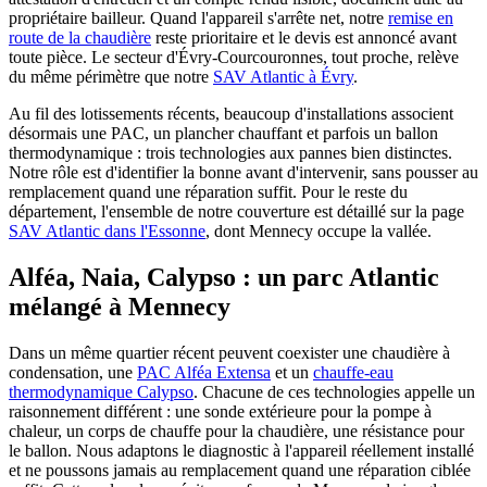
propriétaire bailleur. Quand l'appareil s'arrête net, notre
remise en
route de la chaudière
reste prioritaire et le devis est annoncé avant
toute pièce. Le secteur d'Évry-Courcouronnes, tout proche, relève
du même périmètre que notre
SAV Atlantic à Évry
.
Au fil des lotissements récents, beaucoup d'installations associent
désormais une PAC, un plancher chauffant et parfois un ballon
thermodynamique : trois technologies aux pannes bien distinctes.
Notre rôle est d'identifier la bonne avant d'intervenir, sans pousser au
remplacement quand une réparation suffit. Pour le reste du
département, l'ensemble de notre couverture est détaillé sur la page
SAV Atlantic dans l'Essonne
, dont Mennecy occupe la vallée.
Alféa, Naia, Calypso : un parc Atlantic
mélangé à Mennecy
Dans un même quartier récent peuvent coexister une chaudière à
condensation, une
PAC Alféa Extensa
et un
chauffe-eau
thermodynamique Calypso
. Chacune de ces technologies appelle un
raisonnement différent : une sonde extérieure pour la pompe à
chaleur, un corps de chauffe pour la chaudière, une résistance pour
le ballon. Nous adaptons le diagnostic à l'appareil réellement installé
et ne poussons jamais au remplacement quand une réparation ciblée