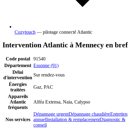
Cozytouch
— pilotage connecté Atlantic
Intervention Atlantic à Mennecy en bref
Code postal
91540
Département
Essonne (91)
Délai
Sur rendez-vous
d'intervention
Énergies
Gaz, PAC
traitées
Appareils
Atlantic
Alféa Extensa, Naia, Calypso
fréquents
Dépannage urgent
Dépannage chaudière
Entretien
Nos services
annuel
Installation & remplacement
Diagnostic &
conseil