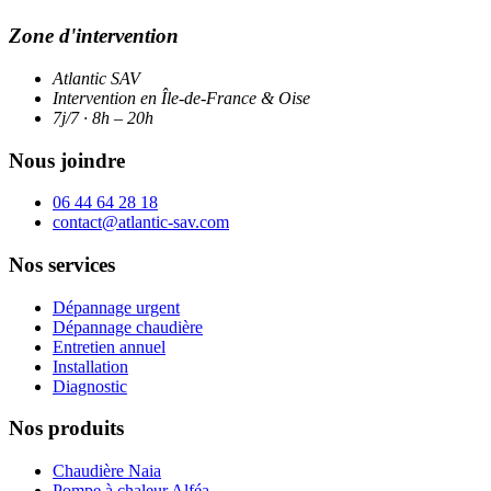
Zone d'intervention
Atlantic SAV
Intervention en Île-de-France & Oise
7j/7 · 8h – 20h
Nous joindre
06 44 64 28 18
contact@atlantic-sav.com
Nos services
Dépannage urgent
Dépannage chaudière
Entretien annuel
Installation
Diagnostic
Nos produits
Chaudière Naia
Pompe à chaleur Alféa