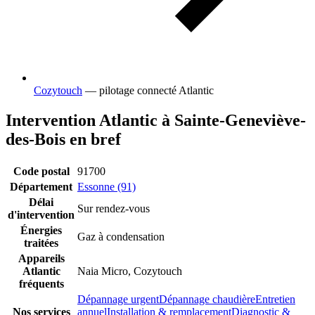
Cozytouch
— pilotage connecté Atlantic
Intervention Atlantic à Sainte-Geneviève-
des-Bois en bref
Code postal
91700
Département
Essonne (91)
Délai
Sur rendez-vous
d'intervention
Énergies
Gaz à condensation
traitées
Appareils
Atlantic
Naia Micro, Cozytouch
fréquents
Dépannage urgent
Dépannage chaudière
Entretien
Nos services
annuel
Installation & remplacement
Diagnostic &