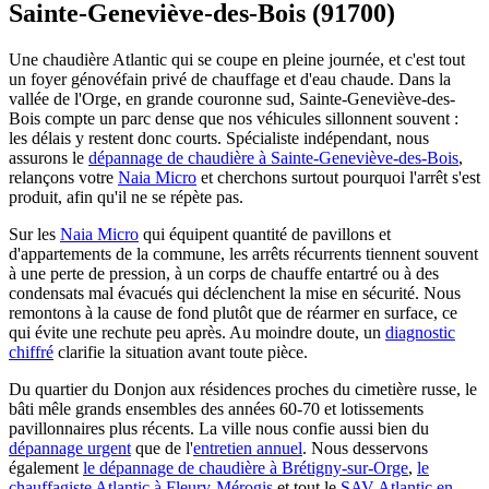
Sainte-Geneviève-des-Bois (91700)
Une chaudière Atlantic qui se coupe en pleine journée, et c'est tout
un foyer génovéfain privé de chauffage et d'eau chaude. Dans la
vallée de l'Orge, en grande couronne sud, Sainte-Geneviève-des-
Bois compte un parc dense que nos véhicules sillonnent souvent :
les délais y restent donc courts. Spécialiste indépendant, nous
assurons le
dépannage de chaudière à Sainte-Geneviève-des-Bois
,
relançons votre
Naia Micro
et cherchons surtout pourquoi l'arrêt s'est
produit, afin qu'il ne se répète pas.
Sur les
Naia Micro
qui équipent quantité de pavillons et
d'appartements de la commune, les arrêts récurrents tiennent souvent
à une perte de pression, à un corps de chauffe entartré ou à des
condensats mal évacués qui déclenchent la mise en sécurité. Nous
remontons à la cause de fond plutôt que de réarmer en surface, ce
qui évite une rechute peu après. Au moindre doute, un
diagnostic
chiffré
clarifie la situation avant toute pièce.
Du quartier du Donjon aux résidences proches du cimetière russe, le
bâti mêle grands ensembles des années 60-70 et lotissements
pavillonnaires plus récents. La ville nous confie aussi bien du
dépannage urgent
que de l'
entretien annuel
. Nous desservons
également
le dépannage de chaudière à Brétigny-sur-Orge
,
le
chauffagiste Atlantic à Fleury-Mérogis
et tout le
SAV Atlantic en