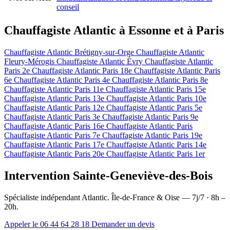
conseil
Chauffagiste Atlantic à Essonne et à Paris
Chauffagiste Atlantic Brétigny-sur-Orge
Chauffagiste Atlantic
Fleury-Mérogis
Chauffagiste Atlantic Évry
Chauffagiste Atlantic
Paris 2e
Chauffagiste Atlantic Paris 18e
Chauffagiste Atlantic Paris
6e
Chauffagiste Atlantic Paris 4e
Chauffagiste Atlantic Paris 8e
Chauffagiste Atlantic Paris 11e
Chauffagiste Atlantic Paris 15e
Chauffagiste Atlantic Paris 13e
Chauffagiste Atlantic Paris 10e
Chauffagiste Atlantic Paris 12e
Chauffagiste Atlantic Paris 5e
Chauffagiste Atlantic Paris 3e
Chauffagiste Atlantic Paris 9e
Chauffagiste Atlantic Paris 16e
Chauffagiste Atlantic Paris
Chauffagiste Atlantic Paris 7e
Chauffagiste Atlantic Paris 19e
Chauffagiste Atlantic Paris 17e
Chauffagiste Atlantic Paris 14e
Chauffagiste Atlantic Paris 20e
Chauffagiste Atlantic Paris 1er
Intervention Sainte-Geneviève-des-Bois
Spécialiste indépendant Atlantic. Île-de-France & Oise — 7j/7 · 8h –
20h.
Appeler le 06 44 64 28 18
Demander un devis