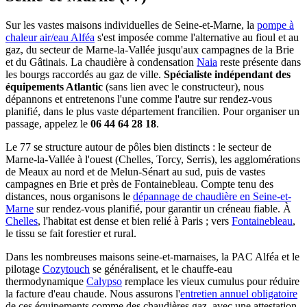
Sur les vastes maisons individuelles de Seine-et-Marne, la
pompe à
chaleur air/eau Alféa
s'est imposée comme l'alternative au fioul et au
gaz, du secteur de Marne-la-Vallée jusqu'aux campagnes de la Brie
et du Gâtinais. La chaudière à condensation
Naia
reste présente dans
les bourgs raccordés au gaz de ville.
Spécialiste indépendant des
équipements Atlantic
(sans lien avec le constructeur), nous
dépannons et entretenons l'une comme l'autre sur rendez-vous
planifié, dans le plus vaste département francilien. Pour organiser un
passage, appelez le
06 44 64 28 18
.
Le 77 se structure autour de pôles bien distincts : le secteur de
Marne-la-Vallée à l'ouest (Chelles, Torcy, Serris), les agglomérations
de Meaux au nord et de Melun-Sénart au sud, puis de vastes
campagnes en Brie et près de Fontainebleau. Compte tenu des
distances, nous organisons le
dépannage de chaudière en Seine-et-
Marne
sur rendez-vous planifié, pour garantir un créneau fiable. À
Chelles
, l'habitat est dense et bien relié à Paris ; vers
Fontainebleau
,
le tissu se fait forestier et rural.
Dans les nombreuses maisons seine-et-marnaises, la PAC Alféa et le
pilotage
Cozytouch
se généralisent, et le chauffe-eau
thermodynamique
Calypso
remplace les vieux cumulus pour réduire
la facture d'eau chaude. Nous assurons l'
entretien annuel obligatoire
de ces équipements comme des chaudières gaz, avec une attestation