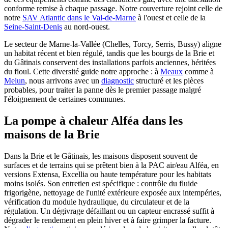
conforme remise à chaque passage. Notre couverture rejoint celle de
notre
SAV Atlantic dans le Val-de-Marne
à l'ouest et celle de la
Seine-Saint-Denis
au nord-ouest.
Le secteur de Marne-la-Vallée (Chelles, Torcy, Serris, Bussy) aligne
un habitat récent et bien régulé, tandis que les bourgs de la Brie et
du Gâtinais conservent des installations parfois anciennes, héritées
du fioul. Cette diversité guide notre approche : à
Meaux
comme à
Melun
, nous arrivons avec un
diagnostic
structuré et les pièces
probables, pour traiter la panne dès le premier passage malgré
l'éloignement de certaines communes.
La pompe à chaleur Alféa dans les
maisons de la Brie
Dans la Brie et le Gâtinais, les maisons disposent souvent de
surfaces et de terrains qui se prêtent bien à la PAC air/eau Alféa, en
versions Extensa, Excellia ou haute température pour les habitats
moins isolés. Son entretien est spécifique : contrôle du fluide
frigorigène, nettoyage de l'unité extérieure exposée aux intempéries,
vérification du module hydraulique, du circulateur et de la
régulation. Un dégivrage défaillant ou un capteur encrassé suffit à
dégrader le rendement en plein hiver et à faire grimper la facture.