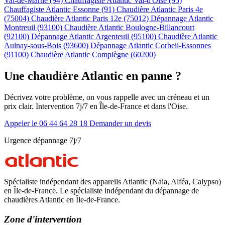
Val-de-Marne (94)
Chauffagiste Atlantic Val-d'Oise (95)
Chauffagiste Atlantic Essonne (91)
Chaudière Atlantic Paris 4e
(75004)
Chaudière Atlantic Paris 12e (75012)
Dépannage Atlantic
Montreuil (93100)
Chaudière Atlantic Boulogne-Billancourt
(92100)
Dépannage Atlantic Argenteuil (95100)
Chaudière Atlantic
Aulnay-sous-Bois (93600)
Dépannage Atlantic Corbeil-Essonnes
(91100)
Chaudière Atlantic Compiègne (60200)
Une chaudière Atlantic en panne ?
Décrivez votre problème, on vous rappelle avec un créneau et un
prix clair. Intervention 7j/7 en Île-de-France et dans l'Oise.
Appeler le 06 44 64 28 18
Demander un devis
Urgence dépannage 7j/7
Spécialiste indépendant des appareils Atlantic (Naia, Alféa, Calypso)
en Île-de-France. Le spécialiste indépendant du dépannage de
chaudières Atlantic en Île-de-France.
Zone d'intervention