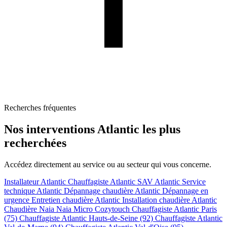
Recherches fréquentes
Nos interventions Atlantic les plus
recherchées
Accédez directement au service ou au secteur qui vous concerne.
Installateur Atlantic
Chauffagiste Atlantic
SAV Atlantic
Service
technique Atlantic
Dépannage chaudière Atlantic
Dépannage en
urgence
Entretien chaudière Atlantic
Installation chaudière Atlantic
Chaudière Naia
Naia Micro
Cozytouch
Chauffagiste Atlantic Paris
(75)
Chauffagiste Atlantic Hauts-de-Seine (92)
Chauffagiste Atlantic