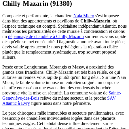
Chilly-Mazarin (91380)
Compacte et performante, la chaudière
Naia Micro
s'est imposée
dans bien des appartements et pavillons de
Chilly-Mazarin
, où
l'espace technique est compté. Spécialiste indépendant Atlantic, nous
maîtrisons les particularités de cette murale à condensation et calons
un
dépannage de chaudière à Chilly-Mazarin
sur rendez-vous rapide
dès qu'elle se met en sécurité. Diagnostic annoncé avant toute pièce,
devis validé après accord : nous privilégions la réparation ciblée
plutôt que le remplacement systématique, trop souvent proposé
ailleurs.
Posée entre Longjumeau, Morangis et Massy, à proximité des
grands axes franciliens, Chilly-Mazarin est très bien reliée, ce qui
autorise un rendez-vous rapide plutôt qu'un long délai. Sur une Naia
Micro, le faible volume impose un entretien soigné : un corps de
chauffe encrassé ou une évacuation des condensats bouchée
provoque vite la mise en sécurité. La commune voisine de
Sainte-
Geneviève-des-Bois
relève du même secteur, et la proche
SAV
Atlantic à Évry
figure aussi dans notre périmètre.
Le parc chiroquois mêle immeubles et secteurs pavillonnaires, avec
beaucoup de chaudières individuelles logées dans des placards
techniques exigus. Cet habitat dense influe directement sur le
dépannage : l'accès au local et la ventilation demandent de l'attention