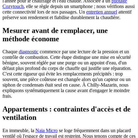
l'année pour le chauffage et l'eau chaude. Associée à un
pilotage
Cozytouch
, elle se règle depuis un smartphone ; nous vérifions aussi
cette connectivité lors de nos passages. Un
entretien annuel
attentif
préserve son rendement et fiabilise durablement la chaudière.
Mesurer avant de remplacer, une
méthode économe
Chaque
diagnostic
commence par une lecture de la pression et un
contrôle de combustion. Cette étape distingue une mise en sécurité
bénigne, souvent réglée par une purge ou un appoint d'eau, d'un
défaut plus profond du corps de chauffe qui justifie une réparation.
C'est cette rigueur qui évite les remplacements précipités : trop
souvent, une pièce coûteuse est changée alors qu'un capteur ou un
siphon de condensats était seul en cause. À Chilly-Mazarin, nous
expliquons systématiquement la cause avant d'engager le moindre
frais.
Appartements : contraintes d'accès et de
ventilation
En immeuble, la
Naia Micro
se loge fréquemment dans un placard
ventilé où l'espace de travail est restreint. Nous tenons compte de ces