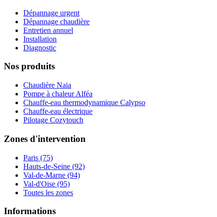
Dépannage urgent
Dépannage chaudière
Entretien annuel
Installation
Diagnostic
Nos produits
Chaudière Naia
Pompe à chaleur Alféa
Chauffe-eau thermodynamique Calypso
Chauffe-eau électrique
Pilotage Cozytouch
Zones d'intervention
Paris (75)
Hauts-de-Seine (92)
Val-de-Marne (94)
Val-d'Oise (95)
Toutes les zones
Informations