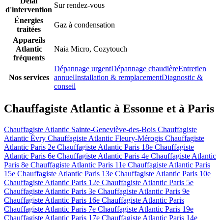
Délai
Sur rendez-vous
d'intervention
Énergies
Gaz à condensation
traitées
Appareils
Atlantic
Naia Micro, Cozytouch
fréquents
Dépannage urgent
Dépannage chaudière
Entretien
Nos services
annuel
Installation & remplacement
Diagnostic &
conseil
Chauffagiste Atlantic à Essonne et à Paris
Chauffagiste Atlantic Sainte-Geneviève-des-Bois
Chauffagiste
Atlantic Évry
Chauffagiste Atlantic Fleury-Mérogis
Chauffagiste
Atlantic Paris 2e
Chauffagiste Atlantic Paris 18e
Chauffagiste
Atlantic Paris 6e
Chauffagiste Atlantic Paris 4e
Chauffagiste Atlantic
Paris 8e
Chauffagiste Atlantic Paris 11e
Chauffagiste Atlantic Paris
15e
Chauffagiste Atlantic Paris 13e
Chauffagiste Atlantic Paris 10e
Chauffagiste Atlantic Paris 12e
Chauffagiste Atlantic Paris 5e
Chauffagiste Atlantic Paris 3e
Chauffagiste Atlantic Paris 9e
Chauffagiste Atlantic Paris 16e
Chauffagiste Atlantic Paris
Chauffagiste Atlantic Paris 7e
Chauffagiste Atlantic Paris 19e
Chauffagiste Atlantic Paris 17e
Chauffagiste Atlantic Paris 14e