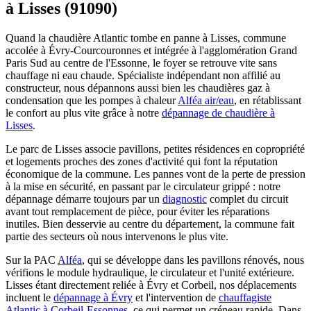
à Lisses (91090)
Quand la chaudière Atlantic tombe en panne à Lisses, commune
accolée à Évry-Courcouronnes et intégrée à l'agglomération Grand
Paris Sud au centre de l'Essonne, le foyer se retrouve vite sans
chauffage ni eau chaude. Spécialiste indépendant non affilié au
constructeur, nous dépannons aussi bien les chaudières gaz à
condensation que les pompes à chaleur
Alféa air/eau
, en rétablissant
le confort au plus vite grâce à notre
dépannage de chaudière à
Lisses
.
Le parc de Lisses associe pavillons, petites résidences en copropriété
et logements proches des zones d'activité qui font la réputation
économique de la commune. Les pannes vont de la perte de pression
à la mise en sécurité, en passant par le circulateur grippé : notre
dépannage démarre toujours par un
diagnostic
complet du circuit
avant tout remplacement de pièce, pour éviter les réparations
inutiles. Bien desservie au centre du département, la commune fait
partie des secteurs où nous intervenons le plus vite.
Sur la PAC
Alféa
, qui se développe dans les pavillons rénovés, nous
vérifions le module hydraulique, le circulateur et l'unité extérieure.
Lisses étant directement reliée à Évry et Corbeil, nos déplacements
incluent le
dépannage à Évry
et l'intervention de
chauffagiste
Atlantic à Corbeil-Essonnes
, ce qui permet un créneau rapide. Dans