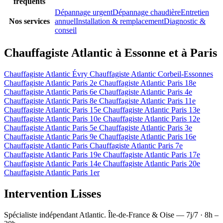
fréquents
Dépannage urgent
Dépannage chaudière
Entretien
Nos services
annuel
Installation & remplacement
Diagnostic &
conseil
Chauffagiste Atlantic à Essonne et à Paris
Chauffagiste Atlantic Évry
Chauffagiste Atlantic Corbeil-Essonnes
Chauffagiste Atlantic Paris 2e
Chauffagiste Atlantic Paris 18e
Chauffagiste Atlantic Paris 6e
Chauffagiste Atlantic Paris 4e
Chauffagiste Atlantic Paris 8e
Chauffagiste Atlantic Paris 11e
Chauffagiste Atlantic Paris 15e
Chauffagiste Atlantic Paris 13e
Chauffagiste Atlantic Paris 10e
Chauffagiste Atlantic Paris 12e
Chauffagiste Atlantic Paris 5e
Chauffagiste Atlantic Paris 3e
Chauffagiste Atlantic Paris 9e
Chauffagiste Atlantic Paris 16e
Chauffagiste Atlantic Paris
Chauffagiste Atlantic Paris 7e
Chauffagiste Atlantic Paris 19e
Chauffagiste Atlantic Paris 17e
Chauffagiste Atlantic Paris 14e
Chauffagiste Atlantic Paris 20e
Chauffagiste Atlantic Paris 1er
Intervention Lisses
Spécialiste indépendant Atlantic. Île-de-France & Oise — 7j/7 · 8h –