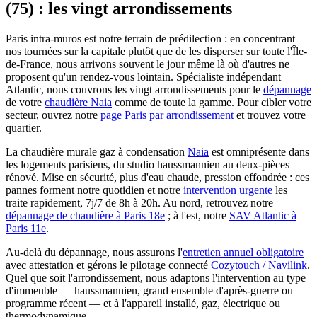
(75) : les vingt arrondissements
Paris intra-muros est notre terrain de prédilection : en concentrant
nos tournées sur la capitale plutôt que de les disperser sur toute l'Île-
de-France, nous arrivons souvent le jour même là où d'autres ne
proposent qu'un rendez-vous lointain. Spécialiste indépendant
Atlantic, nous couvrons les vingt arrondissements pour le
dépannage
de votre
chaudière Naia
comme de toute la gamme. Pour cibler votre
secteur, ouvrez notre
page Paris par arrondissement
et trouvez votre
quartier.
La chaudière murale gaz à condensation
Naia
est omniprésente dans
les logements parisiens, du studio haussmannien au deux-pièces
rénové. Mise en sécurité, plus d'eau chaude, pression effondrée : ces
pannes forment notre quotidien et notre
intervention urgente
les
traite rapidement, 7j/7 de 8h à 20h. Au nord, retrouvez notre
dépannage de chaudière à Paris 18e
; à l'est, notre
SAV Atlantic à
Paris 11e
.
Au-delà du dépannage, nous assurons l'
entretien annuel obligatoire
avec attestation et gérons le pilotage connecté
Cozytouch / Navilink
.
Quel que soit l'arrondissement, nous adaptons l'intervention au type
d'immeuble — haussmannien, grand ensemble d'après-guerre ou
programme récent — et à l'appareil installé, gaz, électrique ou
thermodynamique.