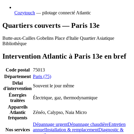
Cozytouch
— pilotage connecté Atlantic
Quartiers couverts — Paris 13e
Butte-aux-Cailles
Gobelins
Place d'Italie
Quartier Asiatique
Bibliothèque
Intervention Atlantic à Paris 13e en bref
Code postal
75013
Département
Paris (75)
Délai
Souvent le jour même
d'intervention
Énergies
Électrique, gaz, thermodynamique
traitées
Appareils
Atlantic
Zénéo, Calypso, Naia Micro
fréquents
Dépannage urgent
Dépannage chaudière
Entretien
Nos services
annuel
Installation & remplacement
Diagnostic &