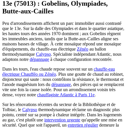
13e (75013) : Gobelins, Olympiades,
Butte-aux-Cailles
Peu d'arrondissements affichent un parc immobilier aussi contrasté
que le 13e. Sur la dalle des Olympiades et dans le quartier asiatique,
les hautes tours des années 1970 dominent ; aux Gobelins règnent
les immeubles anciens, tandis que la Butte-aux-Cailles aligne ses
maisons basses de village. À cette mosaïque répond une mosaïque
d'équipements, du chauffe-eau électrique
Zénéo
au ballon
thermodynamique
Calypso
. Spécialiste indépendant Atlantic, nous
adaptons notre
dépannage
à chaque configuration rencontrée.
Dans les tours, l'eau chaude repose souvent sur un
chauffe-eau
électrique Chaufféo ou Zénéo
. Plus une goutte de chaud au robinet,
disjoncteur qui saute : nous contrôlons la résistance, le thermostat et
l'anode magnésium lors du
dépannage
, des pièces qui se remplacent
vite une fois la cause isolée. Pour un arrondissement voisin très
dense, voyez notre
chauffagiste Atlantic à Paris 11e
.
Sur les rénovations récentes du secteur de la Bibliothèque et de
Tolbiac, le
Calypso
thermodynamique réclame un diagnostic plus
pointu, centré sur sa pompe à chaleur intégrée. Dans les logements
au gaz, c'est plutôt une
intervention urgente
qu'appelle une mise en
sécurité. Quel que soit l'appareil, un
entretien régulier
demeure la