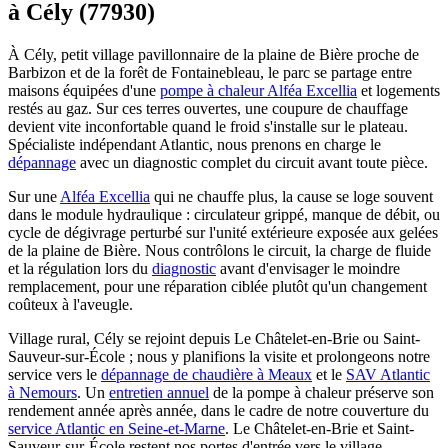
à Cély (77930)
À Cély, petit village pavillonnaire de la plaine de Bière proche de
Barbizon et de la forêt de Fontainebleau, le parc se partage entre
maisons équipées d'une
pompe à chaleur Alféa Excellia
et logements
restés au gaz. Sur ces terres ouvertes, une coupure de chauffage
devient vite inconfortable quand le froid s'installe sur le plateau.
Spécialiste indépendant Atlantic, nous prenons en charge le
dépannage
avec un diagnostic complet du circuit avant toute pièce.
Sur une
Alféa Excellia
qui ne chauffe plus, la cause se loge souvent
dans le module hydraulique : circulateur grippé, manque de débit, ou
cycle de dégivrage perturbé sur l'unité extérieure exposée aux gelées
de la plaine de Bière. Nous contrôlons le circuit, la charge de fluide
et la régulation lors du
diagnostic
avant d'envisager le moindre
remplacement, pour une réparation ciblée plutôt qu'un changement
coûteux à l'aveugle.
Village rural, Cély se rejoint depuis Le Châtelet-en-Brie ou Saint-
Sauveur-sur-École ; nous y planifions la visite et prolongeons notre
service vers le
dépannage de chaudière à Meaux
et le
SAV Atlantic
à Nemours
. Un
entretien annuel
de la pompe à chaleur préserve son
rendement année après année, dans le cadre de notre couverture du
service Atlantic en Seine-et-Marne
. Le Châtelet-en-Brie et Saint-
Sauveur-sur-École restent nos portes d'entrée vers le village.