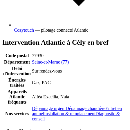
Cozytouch
— pilotage connecté Atlantic
Intervention Atlantic à Cély en bref
Code postal
77930
Département
Seine-et-Marne (77)
Délai
Sur rendez-vous
d'intervention
Énergies
Gaz, PAC
traitées
Appareils
Atlantic
Alféa Excellia, Naia
fréquents
Dépannage urgent
Dépannage chaudière
Entretien
Nos services
annuel
Installation & remplacement
Diagnostic &
conseil