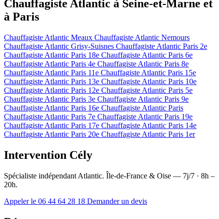
Chauffagiste Atlantic à Seine-et-Marne et
à Paris
Chauffagiste Atlantic Meaux
Chauffagiste Atlantic Nemours
Chauffagiste Atlantic Grisy-Suisnes
Chauffagiste Atlantic Paris 2e
Chauffagiste Atlantic Paris 18e
Chauffagiste Atlantic Paris 6e
Chauffagiste Atlantic Paris 4e
Chauffagiste Atlantic Paris 8e
Chauffagiste Atlantic Paris 11e
Chauffagiste Atlantic Paris 15e
Chauffagiste Atlantic Paris 13e
Chauffagiste Atlantic Paris 10e
Chauffagiste Atlantic Paris 12e
Chauffagiste Atlantic Paris 5e
Chauffagiste Atlantic Paris 3e
Chauffagiste Atlantic Paris 9e
Chauffagiste Atlantic Paris 16e
Chauffagiste Atlantic Paris
Chauffagiste Atlantic Paris 7e
Chauffagiste Atlantic Paris 19e
Chauffagiste Atlantic Paris 17e
Chauffagiste Atlantic Paris 14e
Chauffagiste Atlantic Paris 20e
Chauffagiste Atlantic Paris 1er
Intervention Cély
Spécialiste indépendant Atlantic. Île-de-France & Oise — 7j/7 · 8h –
20h.
Appeler le 06 44 64 28 18
Demander un devis