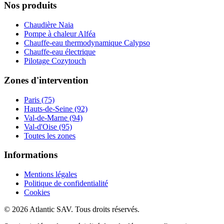
Nos produits
Chaudière Naia
Pompe à chaleur Alféa
Chauffe-eau thermodynamique Calypso
Chauffe-eau électrique
Pilotage Cozytouch
Zones d'intervention
Paris (75)
Hauts-de-Seine (92)
Val-de-Marne (94)
Val-d'Oise (95)
Toutes les zones
Informations
Mentions légales
Politique de confidentialité
Cookies
© 2026 Atlantic SAV. Tous droits réservés.