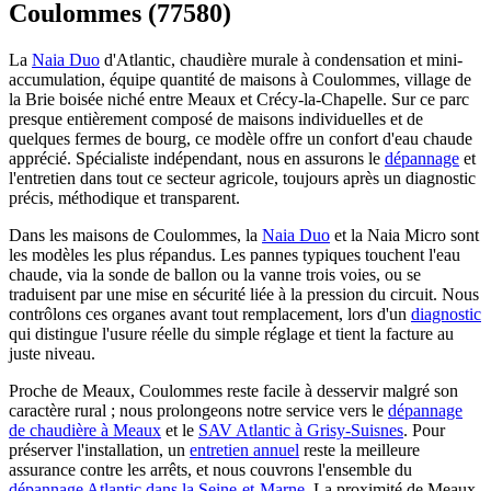
Coulommes (77580)
La
Naia Duo
d'Atlantic, chaudière murale à condensation et mini-
accumulation, équipe quantité de maisons à Coulommes, village de
la Brie boisée niché entre Meaux et Crécy-la-Chapelle. Sur ce parc
presque entièrement composé de maisons individuelles et de
quelques fermes de bourg, ce modèle offre un confort d'eau chaude
apprécié. Spécialiste indépendant, nous en assurons le
dépannage
et
l'entretien dans tout ce secteur agricole, toujours après un diagnostic
précis, méthodique et transparent.
Dans les maisons de Coulommes, la
Naia Duo
et la Naia Micro sont
les modèles les plus répandus. Les pannes typiques touchent l'eau
chaude, via la sonde de ballon ou la vanne trois voies, ou se
traduisent par une mise en sécurité liée à la pression du circuit. Nous
contrôlons ces organes avant tout remplacement, lors d'un
diagnostic
qui distingue l'usure réelle du simple réglage et tient la facture au
juste niveau.
Proche de Meaux, Coulommes reste facile à desservir malgré son
caractère rural ; nous prolongeons notre service vers le
dépannage
de chaudière à Meaux
et le
SAV Atlantic à Grisy-Suisnes
. Pour
préserver l'installation, un
entretien annuel
reste la meilleure
assurance contre les arrêts, et nous couvrons l'ensemble du
dépannage Atlantic dans la Seine-et-Marne
. La proximité de Meaux