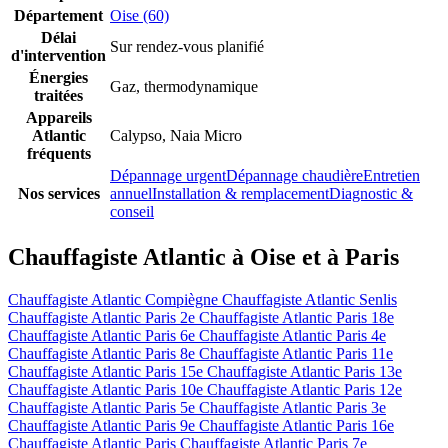
Département
Oise (60)
Délai
Sur rendez-vous planifié
d'intervention
Énergies
Gaz, thermodynamique
traitées
Appareils
Atlantic
Calypso, Naia Micro
fréquents
Dépannage urgent
Dépannage chaudière
Entretien
Nos services
annuel
Installation & remplacement
Diagnostic &
conseil
Chauffagiste Atlantic à Oise et à Paris
Chauffagiste Atlantic Compiègne
Chauffagiste Atlantic Senlis
Chauffagiste Atlantic Paris 2e
Chauffagiste Atlantic Paris 18e
Chauffagiste Atlantic Paris 6e
Chauffagiste Atlantic Paris 4e
Chauffagiste Atlantic Paris 8e
Chauffagiste Atlantic Paris 11e
Chauffagiste Atlantic Paris 15e
Chauffagiste Atlantic Paris 13e
Chauffagiste Atlantic Paris 10e
Chauffagiste Atlantic Paris 12e
Chauffagiste Atlantic Paris 5e
Chauffagiste Atlantic Paris 3e
Chauffagiste Atlantic Paris 9e
Chauffagiste Atlantic Paris 16e
Chauffagiste Atlantic Paris
Chauffagiste Atlantic Paris 7e