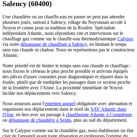
Salency (60400)
Une chaudière ou un chauffe-eau en panne ne peut pas attendre
plusieurs jours, surtout à Salency, village du Noyonnais accolé à
Noyon et connu pour sa tradition de la Rosière. Spécialiste
indépendant Atlantic, nous répondons vite et intervenons sur le
chauffage gaz comme sur le chauffe-eau thermodynamique
Calypso
via notre
dépannage de chauffage à Salency
, en limitant le temps
sans eau chaude ni chaleur. Nous ne représentons pas le constructeur
Atlantic.
Notre priorité est de limiter le temps sans eau chaude ni chauffage :
nous fixons le créneau le plus proche possible et arrivons équipés
des pièces d'usure courantes pour diagnostiquer et réparer dans la
foulée, plutôt que de multiplier les passages dans ce secteur proche
de la frontière avec l'Aisne. La proximité immédiate de Noyon
facilite nos déplacements vers Salency.
Nous assurons aussi l'
entretien annuel
obligatoire avec attestation et
organisons nos déplacements dans le nord du
SAV Atlantic dans
l'Oise
, en lien avec un passage à
chauffagiste Atlantic à Compiègne
ou
dépannage de chaudière à Senlis
, plus au sud du département.
Sur le Calypso comme sur la chaudière gaz, nous établissons un état
clair de l'appareil avant toute réparation et expliquons l'origine du