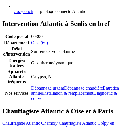
Cozytouch
— pilotage connecté Atlantic
Intervention Atlantic à Senlis en bref
Code postal
60300
Département
Oise (60)
Délai
Sur rendez-vous planifié
d'intervention
Énergies
Gaz, thermodynamique
traitées
Appareils
Atlantic
Calypso, Naia
fréquents
Dépannage urgent
Dépannage chaudière
Entretien
Nos services
annuel
Installation & remplacement
Diagnostic &
conseil
Chauffagiste Atlantic à Oise et à Paris
Chauffagiste Atlantic Chambly
Chauffagiste Atlantic Crépy-en-