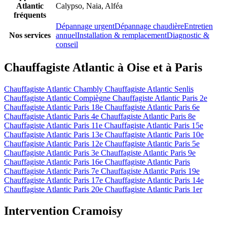
Atlantic
Calypso, Naia, Alféa
fréquents
Dépannage urgent
Dépannage chaudière
Entretien
Nos services
annuel
Installation & remplacement
Diagnostic &
conseil
Chauffagiste Atlantic à Oise et à Paris
Chauffagiste Atlantic Chambly
Chauffagiste Atlantic Senlis
Chauffagiste Atlantic Compiègne
Chauffagiste Atlantic Paris 2e
Chauffagiste Atlantic Paris 18e
Chauffagiste Atlantic Paris 6e
Chauffagiste Atlantic Paris 4e
Chauffagiste Atlantic Paris 8e
Chauffagiste Atlantic Paris 11e
Chauffagiste Atlantic Paris 15e
Chauffagiste Atlantic Paris 13e
Chauffagiste Atlantic Paris 10e
Chauffagiste Atlantic Paris 12e
Chauffagiste Atlantic Paris 5e
Chauffagiste Atlantic Paris 3e
Chauffagiste Atlantic Paris 9e
Chauffagiste Atlantic Paris 16e
Chauffagiste Atlantic Paris
Chauffagiste Atlantic Paris 7e
Chauffagiste Atlantic Paris 19e
Chauffagiste Atlantic Paris 17e
Chauffagiste Atlantic Paris 14e
Chauffagiste Atlantic Paris 20e
Chauffagiste Atlantic Paris 1er
Intervention Cramoisy