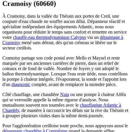
Cramoisy (60660)
À Cramoisy, dans la vallée du Thérain aux portes de Creil, une
coupure d'eau chaude ne souffre aucun délai. Dépanneur réactif et
spécialiste indépendant des équipements Atlantic, nous nous
organisons pour réduire le temps sans confort et remettre en service
votre
chauffe-eau thermodynamique Calypso
via un
dépannage à
Cramoisy
mené sans détour, dès qu'un créneau se libère sur le
secteur creillois.
Cramoisy partage son code postal avec Mello et Maysel et reste
marquée par ses anciennes carrières de pierre, dans un relief de
coteaux et de fond de vallée. Nombre de foyers y ont adopté le
ballon thermodynamique. Lorsque l'eau reste tiède, nous contrôlons
la pompe à chaleur intégrée, l'évaporateur, la sonde et l'appoint lors
d'un
diagnostic
complet, avant de remplacer la moindre pièce.
Côté chauffage, une chaudière
Naia
ou une pompe à chaleur Alféa
qui se verrouille appelle la même rigueur d'analyse. Nous
mutualisons souvent nos tournées avec le
chauffagiste Atlantic à
Chambly
, de manière à raccourcir les délais sur la rive du Thérain et
à grouper plusieurs visites dans la même demi-journée.
Pour l'agglomération creilloise toute proche, nous appuyons aussi le
dépannage chaudière à Compiègne
quand la demande afflue.