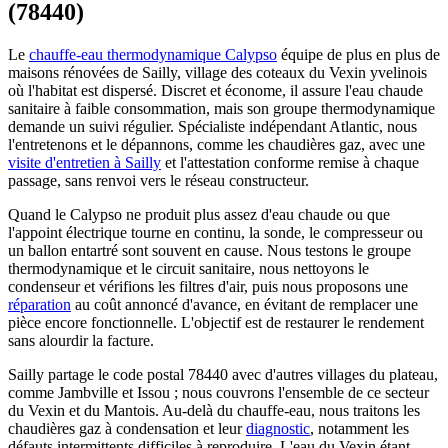
(78440)
Le
chauffe-eau thermodynamique Calypso
équipe de plus en plus de
maisons rénovées de Sailly, village des coteaux du Vexin yvelinois
où l'habitat est dispersé. Discret et économe, il assure l'eau chaude
sanitaire à faible consommation, mais son groupe thermodynamique
demande un suivi régulier. Spécialiste indépendant Atlantic, nous
l'entretenons et le dépannons, comme les chaudières gaz, avec une
visite d'entretien à Sailly
et l'attestation conforme remise à chaque
passage, sans renvoi vers le réseau constructeur.
Quand le Calypso ne produit plus assez d'eau chaude ou que
l'appoint électrique tourne en continu, la sonde, le compresseur ou
un ballon entartré sont souvent en cause. Nous testons le groupe
thermodynamique et le circuit sanitaire, nous nettoyons le
condenseur et vérifions les filtres d'air, puis nous proposons une
réparation
au coût annoncé d'avance, en évitant de remplacer une
pièce encore fonctionnelle. L'objectif est de restaurer le rendement
sans alourdir la facture.
Sailly partage le code postal 78440 avec d'autres villages du plateau,
comme Jambville et Issou ; nous couvrons l'ensemble de ce secteur
du Vexin et du Mantois. Au-delà du chauffe-eau, nous traitons les
chaudières gaz à condensation et leur
diagnostic
, notamment les
défauts intermittents difficiles à reproduire. L'eau du Vexin étant