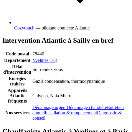
Cozytouch
— pilotage connecté Atlantic
Intervention Atlantic à Sailly en bref
Code postal
78440
Département
Yvelines (78)
Délai
Sur rendez-vous
d'intervention
Énergies
Gaz à condensation, thermodynamique
traitées
Appareils
Atlantic
Calypso, Naia Micro
fréquents
Dépannage urgent
Dépannage chaudière
Entretien
Nos services
annuel
Installation & remplacement
Diagnostic &
conseil
Chauffagiste Atlantic à Yvelines et à Paris