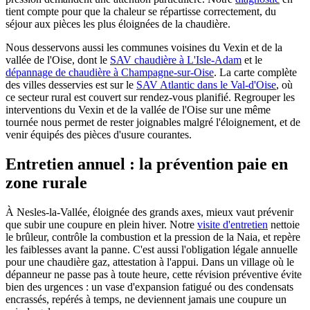
tient compte pour que la chaleur se répartisse correctement, du
séjour aux pièces les plus éloignées de la chaudière.
Nous desservons aussi les communes voisines du Vexin et de la
vallée de l'Oise, dont le
SAV chaudière à L'Isle-Adam
et le
dépannage de chaudière à Champagne-sur-Oise
. La carte complète
des villes desservies est sur le
SAV Atlantic dans le Val-d'Oise
, où
ce secteur rural est couvert sur rendez-vous planifié. Regrouper les
interventions du Vexin et de la vallée de l'Oise sur une même
tournée nous permet de rester joignables malgré l'éloignement, et de
venir équipés des pièces d'usure courantes.
Entretien annuel : la prévention paie en
zone rurale
À Nesles-la-Vallée, éloignée des grands axes, mieux vaut prévenir
que subir une coupure en plein hiver. Notre
visite d'entretien
nettoie
le brûleur, contrôle la combustion et la pression de la Naia, et repère
les faiblesses avant la panne. C'est aussi l'obligation légale annuelle
pour une chaudière gaz, attestation à l'appui. Dans un village où le
dépanneur ne passe pas à toute heure, cette révision préventive évite
bien des urgences : un vase d'expansion fatigué ou des condensats
encrassés, repérés à temps, ne deviennent jamais une coupure un