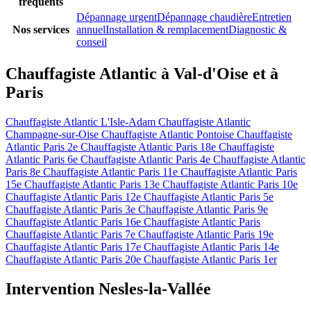
fréquents
Dépannage urgent
Dépannage chaudière
Entretien
Nos services
annuel
Installation & remplacement
Diagnostic &
conseil
Chauffagiste Atlantic à Val-d'Oise et à
Paris
Chauffagiste Atlantic L'Isle-Adam
Chauffagiste Atlantic
Champagne-sur-Oise
Chauffagiste Atlantic Pontoise
Chauffagiste
Atlantic Paris 2e
Chauffagiste Atlantic Paris 18e
Chauffagiste
Atlantic Paris 6e
Chauffagiste Atlantic Paris 4e
Chauffagiste Atlantic
Paris 8e
Chauffagiste Atlantic Paris 11e
Chauffagiste Atlantic Paris
15e
Chauffagiste Atlantic Paris 13e
Chauffagiste Atlantic Paris 10e
Chauffagiste Atlantic Paris 12e
Chauffagiste Atlantic Paris 5e
Chauffagiste Atlantic Paris 3e
Chauffagiste Atlantic Paris 9e
Chauffagiste Atlantic Paris 16e
Chauffagiste Atlantic Paris
Chauffagiste Atlantic Paris 7e
Chauffagiste Atlantic Paris 19e
Chauffagiste Atlantic Paris 17e
Chauffagiste Atlantic Paris 14e
Chauffagiste Atlantic Paris 20e
Chauffagiste Atlantic Paris 1er
Intervention Nesles-la-Vallée