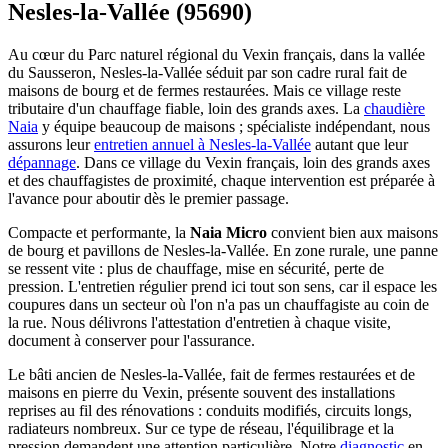
Nesles-la-Vallée (95690)
Au cœur du Parc naturel régional du Vexin français, dans la vallée
du Sausseron, Nesles-la-Vallée séduit par son cadre rural fait de
maisons de bourg et de fermes restaurées. Mais ce village reste
tributaire d'un chauffage fiable, loin des grands axes. La
chaudière
Naia
y équipe beaucoup de maisons ; spécialiste indépendant, nous
assurons leur
entretien annuel à Nesles-la-Vallée
autant que leur
dépannage
. Dans ce village du Vexin français, loin des grands axes
et des chauffagistes de proximité, chaque intervention est préparée à
l'avance pour aboutir dès le premier passage.
Compacte et performante, la
Naia Micro
convient bien aux maisons
de bourg et pavillons de Nesles-la-Vallée. En zone rurale, une panne
se ressent vite : plus de chauffage, mise en sécurité, perte de
pression. L'entretien régulier prend ici tout son sens, car il espace les
coupures dans un secteur où l'on n'a pas un chauffagiste au coin de
la rue. Nous délivrons l'attestation d'entretien à chaque visite,
document à conserver pour l'assurance.
Le bâti ancien de Nesles-la-Vallée, fait de fermes restaurées et de
maisons en pierre du Vexin, présente souvent des installations
reprises au fil des rénovations : conduits modifiés, circuits longs,
radiateurs nombreux. Sur ce type de réseau, l'équilibrage et la
pression demandent une attention particulière. Notre
diagnostic
en