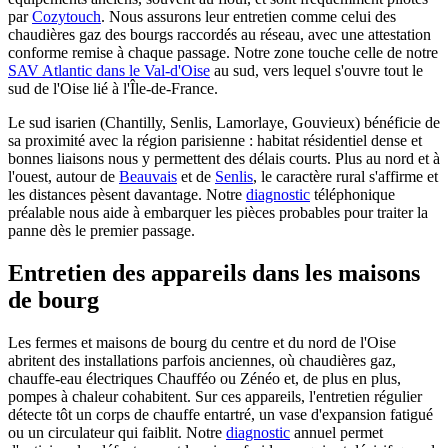
par
Cozytouch
. Nous assurons leur entretien comme celui des
chaudières gaz des bourgs raccordés au réseau, avec une attestation
conforme remise à chaque passage. Notre zone touche celle de notre
SAV Atlantic dans le Val-d'Oise
au sud, vers lequel s'ouvre tout le
sud de l'Oise lié à l'Île-de-France.
Le sud isarien (Chantilly, Senlis, Lamorlaye, Gouvieux) bénéficie de
sa proximité avec la région parisienne : habitat résidentiel dense et
bonnes liaisons nous y permettent des délais courts. Plus au nord et à
l'ouest, autour de
Beauvais
et de
Senlis
, le caractère rural s'affirme et
les distances pèsent davantage. Notre
diagnostic
téléphonique
préalable nous aide à embarquer les pièces probables pour traiter la
panne dès le premier passage.
Entretien des appareils dans les maisons
de bourg
Les fermes et maisons de bourg du centre et du nord de l'Oise
abritent des installations parfois anciennes, où chaudières gaz,
chauffe-eau électriques Chaufféo ou Zénéo et, de plus en plus,
pompes à chaleur cohabitent. Sur ces appareils, l'entretien régulier
détecte tôt un corps de chauffe entartré, un vase d'expansion fatigué
ou un circulateur qui faiblit. Notre
diagnostic
annuel permet