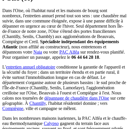
Dans l'Oise, où l'habitat rural et les maisons de bourg sont
nombreux, l'entretien annuel prend tout son sens : une chaudière mal
suivie, dans une commune éloignée, expose à une panne difficile à
dépanner en urgence au cœur de l'hiver. Seul département hors Île-
de-France de notre zone, l'Oise s'étend des portes franciliennes
(Chantilly, Senlis, Chambly) aux agglomérations de Beauvais,
Compiègne et Creil.
Spécialiste indépendant des équipements
Atlantic
(non affilié au constructeur), nous entretenons et
dépannons votre
Naia
ou votre
PAC Alféa
sur rendez-vous planifié.
Pour organiser un passage, appelez le
06 44 64 28 18
.
L'
entretien annuel obligatoire
conditionne la garantie de l'appareil et
la sécurité du foyer ; dans un territoire étendu et en partie rural, il
évite surtout l'immobilisation longue en cas de défaut. Le
département s'organise autour de plusieurs bassins : le sud proche de
l'Île-de-France (Chantilly, Senlis, Lamorlaye), l'agglomération
creilloise sur l'Oise, Beauvais à l'ouest et Compiègne à l'est. Nous
calons nos tournées de
dépannage de chaudière dans l'Oise
sur cette
géographie. À
Chantilly
, l'habitat résidentiel domine ; vers
Compiègne
, ville et campagne se mêlent.
Dans les nombreuses maisons isariennes, la PAC Alféa et le chauffe-
eau thermodynamique
Calypso
gagnent du terrain face aux
équipements anciens, souvent au fioul, et sont fréquemment pilotés