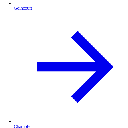
Goincourt
Chambly