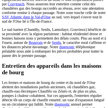
par
Cozytouch
. Nous assurons leur entretien comme celui des
chaudières gaz des bourgs raccordés au réseau, avec une attestation
conforme remise à chaque passage. Notre zone touche celle de notre
SAV Atlantic dans le Val-d'Oise
au sud, vers lequel s'ouvre tout le
sud de l'Oise lié à l'Île-de-France.
Le sud isarien (Chantilly, Senlis, Lamorlaye, Gouvieux) bénéficie de
sa proximité avec la région parisienne : habitat résidentiel dense et
bonnes liaisons nous y permettent des délais courts. Plus au nord et à
l'ouest, autour de
Beauvais
et de
Senlis
, le caractère rural s'affirme et
les distances pèsent davantage. Notre
diagnostic
téléphonique
préalable nous aide à embarquer les pièces probables pour traiter la
panne dès le premier passage.
Entretien des appareils dans les maisons
de bourg
Les fermes et maisons de bourg du centre et du nord de l'Oise
abritent des installations parfois anciennes, où chaudières gaz,
chauffe-eau électriques Chaufféo ou Zénéo et, de plus en plus,
pompes à chaleur cohabitent. Sur ces appareils, l'entretien régulier
détecte tôt un corps de chauffe entartré, un vase d'expansion fatigué
ou un circulateur qui faiblit. Notre
diagnostic
annuel permet