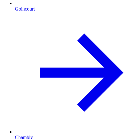
Goincourt
Chambly