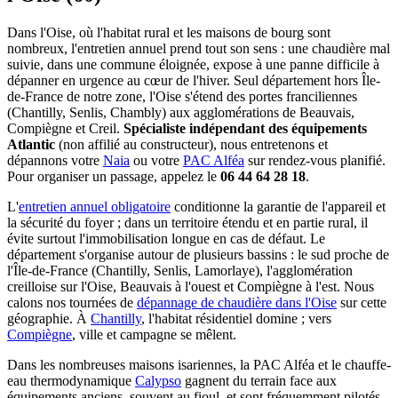
Dans l'Oise, où l'habitat rural et les maisons de bourg sont
nombreux, l'entretien annuel prend tout son sens : une chaudière mal
suivie, dans une commune éloignée, expose à une panne difficile à
dépanner en urgence au cœur de l'hiver. Seul département hors Île-
de-France de notre zone, l'Oise s'étend des portes franciliennes
(Chantilly, Senlis, Chambly) aux agglomérations de Beauvais,
Compiègne et Creil.
Spécialiste indépendant des équipements
Atlantic
(non affilié au constructeur), nous entretenons et
dépannons votre
Naia
ou votre
PAC Alféa
sur rendez-vous planifié.
Pour organiser un passage, appelez le
06 44 64 28 18
.
L'
entretien annuel obligatoire
conditionne la garantie de l'appareil et
la sécurité du foyer ; dans un territoire étendu et en partie rural, il
évite surtout l'immobilisation longue en cas de défaut. Le
département s'organise autour de plusieurs bassins : le sud proche de
l'Île-de-France (Chantilly, Senlis, Lamorlaye), l'agglomération
creilloise sur l'Oise, Beauvais à l'ouest et Compiègne à l'est. Nous
calons nos tournées de
dépannage de chaudière dans l'Oise
sur cette
géographie. À
Chantilly
, l'habitat résidentiel domine ; vers
Compiègne
, ville et campagne se mêlent.
Dans les nombreuses maisons isariennes, la PAC Alféa et le chauffe-
eau thermodynamique
Calypso
gagnent du terrain face aux
équipements anciens, souvent au fioul, et sont fréquemment pilotés