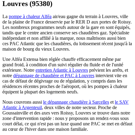
Louvres (95380)
La
pompe à chaleur Alféa
air/eau gagne du terrain à Louvres, ville
de la plaine de France desservie par le RER D aux portes de Roissy.
Les nombreux programmes neufs autour de la gare en sont équipés,
tandis que le centre ancien conserve ses chaudières gaz. Spécialiste
indépendant et non affilié à la marque, nous maîtrisons aussi bien
ces PAC Atlantic que les chaudières, du lotissement récent jusqu'à la
maison de bourg du vieux Louvres.
Une Alféa Extensa bien réglée chauffe efficacement même par
grand froid, à condition d'un suivi régulier du fluide et de l'unité
extérieure. Notre
entretien Atlantic à Louvres
prévient les arrêts, et
notre
dépannage de chaudière et PAC à Louvres
intervient vite en
cas de défaut de dégivrage ou de régulation, y compris dans les
résidences récentes proches de l'aéroport, où les pompes à chaleur
équipent la plupart des logements neufs.
Nous couvrons aussi
le dépannage chaudière à Sarcelles
et
le SAV
Atlantic à Argenteuil
, deux villes de notre secteur. Proche de
Goussainville et des axes vers Roissy, Louvres se trouve dans notre
zone d'intervention rapide : nous y proposons un rendez-vous sous
court délai, ce qui n'est pas un luxe quand une PAC se met en défaut
au cœur de l'hiver dans une maison familiale.