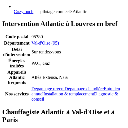
Cozytouch
— pilotage connecté Atlantic
Intervention Atlantic à Louvres en bref
Code postal
95380
Département
Val-d'Oise (95)
Délai
Sur rendez-vous
d'intervention
Énergies
PAC, Gaz
traitées
Appareils
Atlantic
Alféa Extensa, Naia
fréquents
Dépannage urgent
Dépannage chaudière
Entretien
Nos services
annuel
Installation & remplacement
Diagnostic &
conseil
Chauffagiste Atlantic à Val-d'Oise et à
Paris