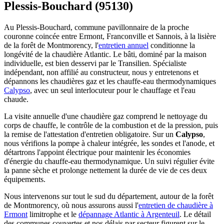
Plessis-Bouchard (95130)
Au Plessis-Bouchard, commune pavillonnaire de la proche
couronne coincée entre Ermont, Franconville et Sannois, à la lisière
de la forêt de Montmorency, l'
entretien annuel
conditionne la
longévité de la chaudière Atlantic. Le bâti, dominé par la maison
individuelle, est bien desservi par le Transilien. Spécialiste
indépendant, non affilié au constructeur, nous y entretenons et
dépannons les chaudières gaz et les chauffe-eau thermodynamiques
Calypso
, avec un seul interlocuteur pour le chauffage et l'eau
chaude.
La visite annuelle d'une chaudière gaz comprend le nettoyage du
corps de chauffe, le contrôle de la combustion et de la pression, puis
la remise de l'attestation d'entretien obligatoire. Sur un
Calypso
,
nous vérifions la pompe à chaleur intégrée, les sondes et l'anode, et
détartrons l'appoint électrique pour maintenir les économies
d'énergie du chauffe-eau thermodynamique. Un suivi régulier évite
la panne sèche et prolonge nettement la durée de vie de ces deux
équipements.
Nous intervenons sur tout le sud du département, autour de la forêt
de Montmorency, où nous assurons aussi l'
entretien de chaudière à
Ermont
limitrophe et le
dépannage Atlantic à Argenteuil
. Le détail
des communes couvertes et nos délais par secteur figurent sur le