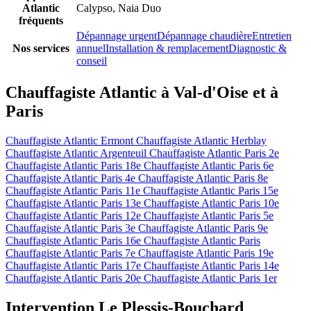
Atlantic
Calypso, Naia Duo
fréquents
Dépannage urgent
Dépannage chaudière
Entretien
Nos services
annuel
Installation & remplacement
Diagnostic &
conseil
Chauffagiste Atlantic à Val-d'Oise et à
Paris
Chauffagiste Atlantic Ermont
Chauffagiste Atlantic Herblay
Chauffagiste Atlantic Argenteuil
Chauffagiste Atlantic Paris 2e
Chauffagiste Atlantic Paris 18e
Chauffagiste Atlantic Paris 6e
Chauffagiste Atlantic Paris 4e
Chauffagiste Atlantic Paris 8e
Chauffagiste Atlantic Paris 11e
Chauffagiste Atlantic Paris 15e
Chauffagiste Atlantic Paris 13e
Chauffagiste Atlantic Paris 10e
Chauffagiste Atlantic Paris 12e
Chauffagiste Atlantic Paris 5e
Chauffagiste Atlantic Paris 3e
Chauffagiste Atlantic Paris 9e
Chauffagiste Atlantic Paris 16e
Chauffagiste Atlantic Paris
Chauffagiste Atlantic Paris 7e
Chauffagiste Atlantic Paris 19e
Chauffagiste Atlantic Paris 17e
Chauffagiste Atlantic Paris 14e
Chauffagiste Atlantic Paris 20e
Chauffagiste Atlantic Paris 1er
Intervention Le Plessis-Bouchard