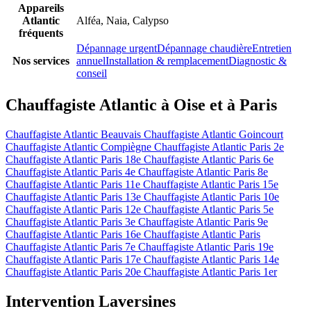
Appareils
Atlantic
Alféa, Naia, Calypso
fréquents
Dépannage urgent
Dépannage chaudière
Entretien
Nos services
annuel
Installation & remplacement
Diagnostic &
conseil
Chauffagiste Atlantic à Oise et à Paris
Chauffagiste Atlantic Beauvais
Chauffagiste Atlantic Goincourt
Chauffagiste Atlantic Compiègne
Chauffagiste Atlantic Paris 2e
Chauffagiste Atlantic Paris 18e
Chauffagiste Atlantic Paris 6e
Chauffagiste Atlantic Paris 4e
Chauffagiste Atlantic Paris 8e
Chauffagiste Atlantic Paris 11e
Chauffagiste Atlantic Paris 15e
Chauffagiste Atlantic Paris 13e
Chauffagiste Atlantic Paris 10e
Chauffagiste Atlantic Paris 12e
Chauffagiste Atlantic Paris 5e
Chauffagiste Atlantic Paris 3e
Chauffagiste Atlantic Paris 9e
Chauffagiste Atlantic Paris 16e
Chauffagiste Atlantic Paris
Chauffagiste Atlantic Paris 7e
Chauffagiste Atlantic Paris 19e
Chauffagiste Atlantic Paris 17e
Chauffagiste Atlantic Paris 14e
Chauffagiste Atlantic Paris 20e
Chauffagiste Atlantic Paris 1er
Intervention Laversines