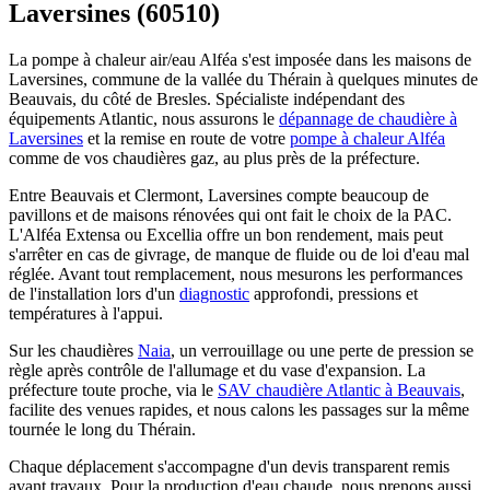
Laversines (60510)
La pompe à chaleur air/eau Alféa s'est imposée dans les maisons de
Laversines, commune de la vallée du Thérain à quelques minutes de
Beauvais, du côté de Bresles. Spécialiste indépendant des
équipements Atlantic, nous assurons le
dépannage de chaudière à
Laversines
et la remise en route de votre
pompe à chaleur Alféa
comme de vos chaudières gaz, au plus près de la préfecture.
Entre Beauvais et Clermont, Laversines compte beaucoup de
pavillons et de maisons rénovées qui ont fait le choix de la PAC.
L'Alféa Extensa ou Excellia offre un bon rendement, mais peut
s'arrêter en cas de givrage, de manque de fluide ou de loi d'eau mal
réglée. Avant tout remplacement, nous mesurons les performances
de l'installation lors d'un
diagnostic
approfondi, pressions et
températures à l'appui.
Sur les chaudières
Naia
, un verrouillage ou une perte de pression se
règle après contrôle de l'allumage et du vase d'expansion. La
préfecture toute proche, via le
SAV chaudière Atlantic à Beauvais
,
facilite des venues rapides, et nous calons les passages sur la même
tournée le long du Thérain.
Chaque déplacement s'accompagne d'un devis transparent remis
avant travaux. Pour la production d'eau chaude, nous prenons aussi