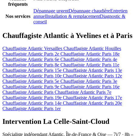
fréquents
Dépannage urgent
Dépannage chaudière
Entretien
Nos services
annuel
Installation & remplacement
Diagnostic &
conseil
Chauffagiste Atlantic à Yvelines et à Paris
Chauffagiste Atlantic Versailles
Chauffagiste Atlantic Houilles
Chauffagiste Atlantic Paris 2e
Chauffagiste Atlantic Paris 18e
Chauffagiste Atlantic Paris 6e
Chauffagiste Atlantic Paris 4e
Chauffagiste Atlantic Paris 8e
Chauffagiste Atlantic Paris 11e
Chauffagiste Atlantic Paris 15e
Chauffagiste Atlantic Paris 13e
Chauffagiste Atlantic Paris 10e
Chauffagiste Atlantic Paris 12e
Chauffagiste Atlantic Paris 5e
Chauffagiste Atlantic Paris 3e
Chauffagiste Atlantic Paris 9e
Chauffagiste Atlantic Paris 16e
Chauffagiste Atlantic Paris
Chauffagiste Atlantic Paris 7e
Chauffagiste Atlantic Paris 19e
Chauffagiste Atlantic Paris 17e
Chauffagiste Atlantic Paris 14e
Chauffagiste Atlantic Paris 20e
Chauffagiste Atlantic Paris 1er
Intervention La Celle-Saint-Cloud
Spécialiste indépendant Atlantic. Île-de-France & Oise — 7j/7 · 8h –