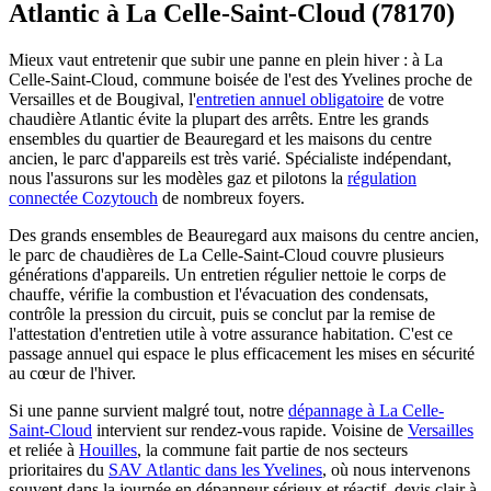
Atlantic à La Celle-Saint-Cloud (78170)
Mieux vaut entretenir que subir une panne en plein hiver : à La
Celle-Saint-Cloud, commune boisée de l'est des Yvelines proche de
Versailles et de Bougival, l'
entretien annuel obligatoire
de votre
chaudière Atlantic évite la plupart des arrêts. Entre les grands
ensembles du quartier de Beauregard et les maisons du centre
ancien, le parc d'appareils est très varié. Spécialiste indépendant,
nous l'assurons sur les modèles gaz et pilotons la
régulation
connectée Cozytouch
de nombreux foyers.
Des grands ensembles de Beauregard aux maisons du centre ancien,
le parc de chaudières de La Celle-Saint-Cloud couvre plusieurs
générations d'appareils. Un entretien régulier nettoie le corps de
chauffe, vérifie la combustion et l'évacuation des condensats,
contrôle la pression du circuit, puis se conclut par la remise de
l'attestation d'entretien utile à votre assurance habitation. C'est ce
passage annuel qui espace le plus efficacement les mises en sécurité
au cœur de l'hiver.
Si une panne survient malgré tout, notre
dépannage à La Celle-
Saint-Cloud
intervient sur rendez-vous rapide. Voisine de
Versailles
et reliée à
Houilles
, la commune fait partie de nos secteurs
prioritaires du
SAV Atlantic dans les Yvelines
, où nous intervenons
souvent dans la journée en dépanneur sérieux et réactif, devis clair à