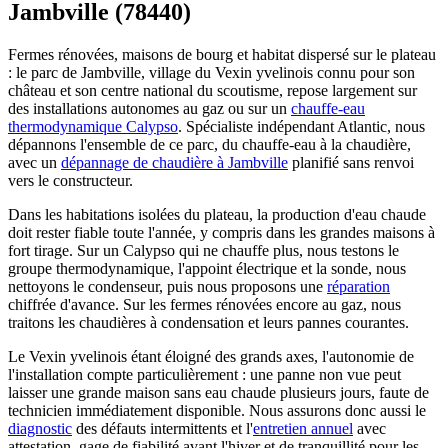
Jambville (78440)
Fermes rénovées, maisons de bourg et habitat dispersé sur le plateau
: le parc de Jambville, village du Vexin yvelinois connu pour son
château et son centre national du scoutisme, repose largement sur
des installations autonomes au gaz ou sur un
chauffe-eau
thermodynamique Calypso
. Spécialiste indépendant Atlantic, nous
dépannons l'ensemble de ce parc, du chauffe-eau à la chaudière,
avec un
dépannage de chaudière à Jambville
planifié sans renvoi
vers le constructeur.
Dans les habitations isolées du plateau, la production d'eau chaude
doit rester fiable toute l'année, y compris dans les grandes maisons à
fort tirage. Sur un Calypso qui ne chauffe plus, nous testons le
groupe thermodynamique, l'appoint électrique et la sonde, nous
nettoyons le condenseur, puis nous proposons une
réparation
chiffrée d'avance. Sur les fermes rénovées encore au gaz, nous
traitons les chaudières à condensation et leurs pannes courantes.
Le Vexin yvelinois étant éloigné des grands axes, l'autonomie de
l'installation compte particulièrement : une panne non vue peut
laisser une grande maison sans eau chaude plusieurs jours, faute de
technicien immédiatement disponible. Nous assurons donc aussi le
diagnostic
des défauts intermittents et l'
entretien annuel
avec
attestation, gage de fiabilité avant l'hiver et de tranquillité pour les