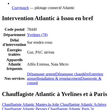
Cozytouch
— pilotage connecté Atlantic
Intervention Atlantic à Issou en bref
Code postal
78440
Département
Yvelines (78)
Délai
Sur rendez-vous
d'intervention
Énergies
Gaz, PAC air/eau
traitées
Appareils
Atlantic
Alféa Extensa, Naia Micro
fréquents
Dépannage urgent
Dépannage chaudière
Entretien
Nos services
annuel
Installation & remplacement
Diagnostic &
conseil
Chauffagiste Atlantic à Yvelines et à Paris
Chauffagiste Atlantic Mantes-la-Jolie
Chauffagiste Atlantic Achères
Chauffagiste Atlantic Beynes
Chauffagiste Atlantic Paris 2e