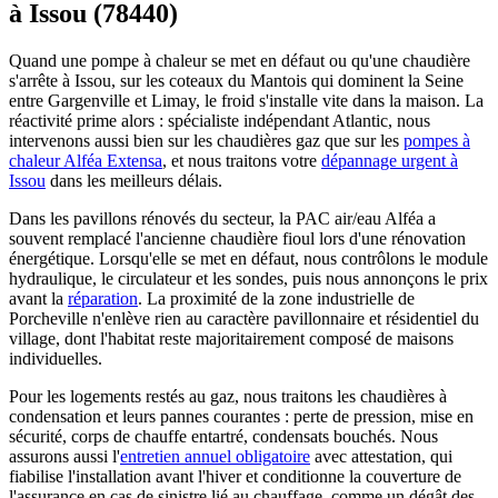
à Issou (78440)
Quand une pompe à chaleur se met en défaut ou qu'une chaudière
s'arrête à Issou, sur les coteaux du Mantois qui dominent la Seine
entre Gargenville et Limay, le froid s'installe vite dans la maison. La
réactivité prime alors : spécialiste indépendant Atlantic, nous
intervenons aussi bien sur les chaudières gaz que sur les
pompes à
chaleur Alféa Extensa
, et nous traitons votre
dépannage urgent à
Issou
dans les meilleurs délais.
Dans les pavillons rénovés du secteur, la PAC air/eau Alféa a
souvent remplacé l'ancienne chaudière fioul lors d'une rénovation
énergétique. Lorsqu'elle se met en défaut, nous contrôlons le module
hydraulique, le circulateur et les sondes, puis nous annonçons le prix
avant la
réparation
. La proximité de la zone industrielle de
Porcheville n'enlève rien au caractère pavillonnaire et résidentiel du
village, dont l'habitat reste majoritairement composé de maisons
individuelles.
Pour les logements restés au gaz, nous traitons les chaudières à
condensation et leurs pannes courantes : perte de pression, mise en
sécurité, corps de chauffe entartré, condensats bouchés. Nous
assurons aussi l'
entretien annuel obligatoire
avec attestation, qui
fiabilise l'installation avant l'hiver et conditionne la couverture de
l'assurance en cas de sinistre lié au chauffage, comme un dégât des