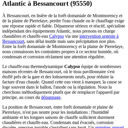
Atlantic à Bessancourt (95550)
À Bessancourt, en lisière de la forêt domaniale de Montmorency et
de la plaine de Pierrelaye, perdre l'eau chaude ou le chauffage exige
une réponse rapide et fiable. Dépanneur sérieux et réactif, spécialiste
indépendant des équipements Atlantic, nous prenons en charge
chaudières et chauffe-eau
Calypso
via une
intervention urgente à
Bessancourt
, sans délai inutile mais sans précipitation non plus.
Entre la forêt domaniale de Montmorency et la plaine de Pierrelaye,
nous connaissons les contraintes propres à ce secteur humide, où
condensats et corrosion réclament une attention régulière.
Le chauffe-eau thermodynamique
Calypso
équipe de nombreuses
maisons récentes de Bessancourt, où le tissu pavillonnaire s'est
étoffé près de la gare et des lotissements neufs, pour réduire la
facture d'eau chaude. Quand cette eau vient à manquer, la cause se
loge souvent dans le ballon, l'anode ou la régulation. Nous la
cherchons méthodiquement plutôt que de remplacer l'appareil par
principe, au cours du
dépannage
.
La position de Bessancourt, entre forêt domaniale et plaine de
Pierrelaye, n'est pas neutre pour les installations : l'humidité
ambiante et les longues saisons de chauffe sollicitent durement
chaudières et chauffe-eau. Condensats mal évacués, corrosion
discrète, pression instable s'installent sans bruit. Un
entretien annuel