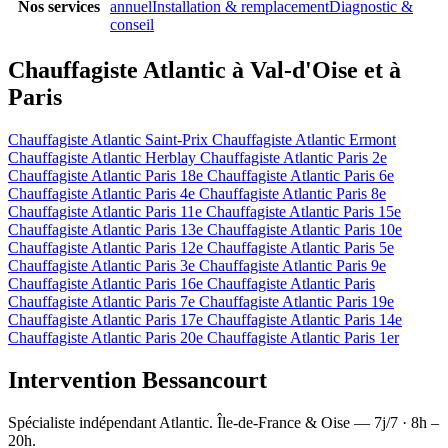
Nos services
annuel
Installation & remplacement
Diagnostic &
conseil
Chauffagiste Atlantic à Val-d'Oise et à
Paris
Chauffagiste Atlantic Saint-Prix
Chauffagiste Atlantic Ermont
Chauffagiste Atlantic Herblay
Chauffagiste Atlantic Paris 2e
Chauffagiste Atlantic Paris 18e
Chauffagiste Atlantic Paris 6e
Chauffagiste Atlantic Paris 4e
Chauffagiste Atlantic Paris 8e
Chauffagiste Atlantic Paris 11e
Chauffagiste Atlantic Paris 15e
Chauffagiste Atlantic Paris 13e
Chauffagiste Atlantic Paris 10e
Chauffagiste Atlantic Paris 12e
Chauffagiste Atlantic Paris 5e
Chauffagiste Atlantic Paris 3e
Chauffagiste Atlantic Paris 9e
Chauffagiste Atlantic Paris 16e
Chauffagiste Atlantic Paris
Chauffagiste Atlantic Paris 7e
Chauffagiste Atlantic Paris 19e
Chauffagiste Atlantic Paris 17e
Chauffagiste Atlantic Paris 14e
Chauffagiste Atlantic Paris 20e
Chauffagiste Atlantic Paris 1er
Intervention Bessancourt
Spécialiste indépendant Atlantic. Île-de-France & Oise — 7j/7 · 8h –
20h.