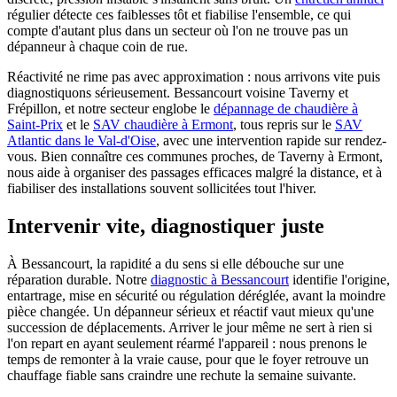
régulier détecte ces faiblesses tôt et fiabilise l'ensemble, ce qui
compte d'autant plus dans un secteur où l'on ne trouve pas un
dépanneur à chaque coin de rue.
Réactivité ne rime pas avec approximation : nous arrivons vite puis
diagnostiquons sérieusement. Bessancourt voisine Taverny et
Frépillon, et notre secteur englobe le
dépannage de chaudière à
Saint-Prix
et le
SAV chaudière à Ermont
, tous repris sur le
SAV
Atlantic dans le Val-d'Oise
, avec une intervention rapide sur rendez-
vous. Bien connaître ces communes proches, de Taverny à Ermont,
nous aide à organiser des passages efficaces malgré la distance, et à
fiabiliser des installations souvent sollicitées tout l'hiver.
Intervenir vite, diagnostiquer juste
À Bessancourt, la rapidité a du sens si elle débouche sur une
réparation durable. Notre
diagnostic à Bessancourt
identifie l'origine,
entartrage, mise en sécurité ou régulation déréglée, avant la moindre
pièce changée. Un dépanneur sérieux et réactif vaut mieux qu'une
succession de déplacements. Arriver le jour même ne sert à rien si
l'on repart en ayant seulement réarmé l'appareil : nous prenons le
temps de remonter à la vraie cause, pour que le foyer retrouve un
chauffage fiable sans craindre une rechute la semaine suivante.