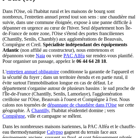
Dans l'Oise, où l'habitat rural et les maisons de bourg sont
nombreux, l'entretien annuel prend tout son sens : une chaudière mal
suivie, dans une commune éloignée, expose à une panne difficile à
dépanner en urgence au cœur de l'hiver. Seul département hors Île-
de-France de notre zone, l'Oise s'étend des portes franciliennes
(Chantilly, Senlis, Chambly) aux agglomérations de Beauvais,
Compiègne et Creil.
Spécialiste indépendant des équipements
Atlantic
(non affilié au constructeur), nous entretenons et
dépannons votre
Naia
ou votre
PAC Alféa
sur rendez-vous planifié.
Pour organiser un passage, appelez le
06 44 64 28 18
.
L'
entretien annuel obligatoire
conditionne la garantie de l'appareil et
la sécurité du foyer ; dans un territoire étendu et en partie rural, il
évite surtout l'immobilisation longue en cas de défaut. Le
département s'organise autour de plusieurs bassins : le sud proche de
l'Île-de-France (Chantilly, Senlis, Lamorlaye), l'agglomération
creilloise sur l'Oise, Beauvais à l'ouest et Compiègne à l'est. Nous
calons nos tournées de
dépannage de chaudière dans l'Oise
sur cette
géographie. À
Chantilly
, l'habitat résidentiel domine ; vers
Compiègne
, ville et campagne se mêlent.
Dans les nombreuses maisons isariennes, la PAC Alféa et le chauffe-
eau thermodynamique
Calypso
gagnent du terrain face aux
équipements anciens, souvent au fioul, et sont fréquemment pilotés