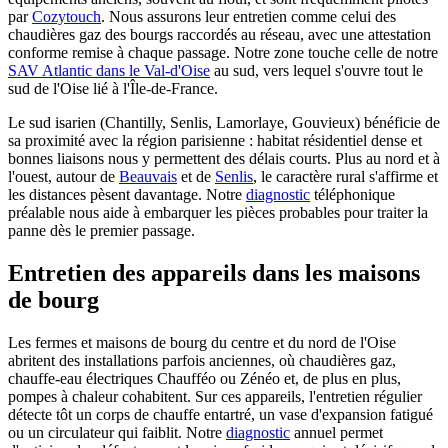
par
Cozytouch
. Nous assurons leur entretien comme celui des
chaudières gaz des bourgs raccordés au réseau, avec une attestation
conforme remise à chaque passage. Notre zone touche celle de notre
SAV Atlantic dans le Val-d'Oise
au sud, vers lequel s'ouvre tout le
sud de l'Oise lié à l'Île-de-France.
Le sud isarien (Chantilly, Senlis, Lamorlaye, Gouvieux) bénéficie de
sa proximité avec la région parisienne : habitat résidentiel dense et
bonnes liaisons nous y permettent des délais courts. Plus au nord et à
l'ouest, autour de
Beauvais
et de
Senlis
, le caractère rural s'affirme et
les distances pèsent davantage. Notre
diagnostic
téléphonique
préalable nous aide à embarquer les pièces probables pour traiter la
panne dès le premier passage.
Entretien des appareils dans les maisons
de bourg
Les fermes et maisons de bourg du centre et du nord de l'Oise
abritent des installations parfois anciennes, où chaudières gaz,
chauffe-eau électriques Chaufféo ou Zénéo et, de plus en plus,
pompes à chaleur cohabitent. Sur ces appareils, l'entretien régulier
détecte tôt un corps de chauffe entartré, un vase d'expansion fatigué
ou un circulateur qui faiblit. Notre
diagnostic
annuel permet