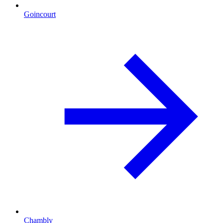
Goincourt
Chambly