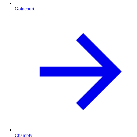
Goincourt
Chambly