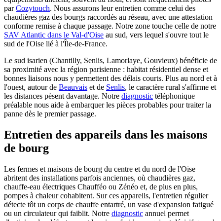
par
Cozytouch
. Nous assurons leur entretien comme celui des
chaudières gaz des bourgs raccordés au réseau, avec une attestation
conforme remise à chaque passage. Notre zone touche celle de notre
SAV Atlantic dans le Val-d'Oise
au sud, vers lequel s'ouvre tout le
sud de l'Oise lié à l'Île-de-France.
Le sud isarien (Chantilly, Senlis, Lamorlaye, Gouvieux) bénéficie de
sa proximité avec la région parisienne : habitat résidentiel dense et
bonnes liaisons nous y permettent des délais courts. Plus au nord et à
l'ouest, autour de
Beauvais
et de
Senlis
, le caractère rural s'affirme et
les distances pèsent davantage. Notre
diagnostic
téléphonique
préalable nous aide à embarquer les pièces probables pour traiter la
panne dès le premier passage.
Entretien des appareils dans les maisons
de bourg
Les fermes et maisons de bourg du centre et du nord de l'Oise
abritent des installations parfois anciennes, où chaudières gaz,
chauffe-eau électriques Chaufféo ou Zénéo et, de plus en plus,
pompes à chaleur cohabitent. Sur ces appareils, l'entretien régulier
détecte tôt un corps de chauffe entartré, un vase d'expansion fatigué
ou un circulateur qui faiblit. Notre
diagnostic
annuel permet