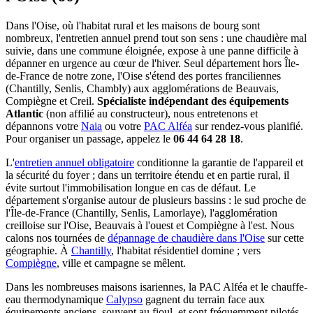
Dans l'Oise, où l'habitat rural et les maisons de bourg sont
nombreux, l'entretien annuel prend tout son sens : une chaudière mal
suivie, dans une commune éloignée, expose à une panne difficile à
dépanner en urgence au cœur de l'hiver. Seul département hors Île-
de-France de notre zone, l'Oise s'étend des portes franciliennes
(Chantilly, Senlis, Chambly) aux agglomérations de Beauvais,
Compiègne et Creil.
Spécialiste indépendant des équipements
Atlantic
(non affilié au constructeur), nous entretenons et
dépannons votre
Naia
ou votre
PAC Alféa
sur rendez-vous planifié.
Pour organiser un passage, appelez le
06 44 64 28 18
.
L'
entretien annuel obligatoire
conditionne la garantie de l'appareil et
la sécurité du foyer ; dans un territoire étendu et en partie rural, il
évite surtout l'immobilisation longue en cas de défaut. Le
département s'organise autour de plusieurs bassins : le sud proche de
l'Île-de-France (Chantilly, Senlis, Lamorlaye), l'agglomération
creilloise sur l'Oise, Beauvais à l'ouest et Compiègne à l'est. Nous
calons nos tournées de
dépannage de chaudière dans l'Oise
sur cette
géographie. À
Chantilly
, l'habitat résidentiel domine ; vers
Compiègne
, ville et campagne se mêlent.
Dans les nombreuses maisons isariennes, la PAC Alféa et le chauffe-
eau thermodynamique
Calypso
gagnent du terrain face aux
équipements anciens, souvent au fioul, et sont fréquemment pilotés