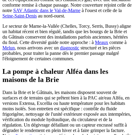
conforme remise à chaque passage. Notre couverture rejoint celle de
notre
SAV Atlantic dans le Val-de-Marne
à l'ouest et celle de la
Seine-Saint-Denis
au nord-ouest.
Le secteur de Marne-la-Vallée (Chelles, Torcy, Serris, Bussy) aligne
un habitat récent et bien régulé, tandis que les bourgs de la Brie et
du Gâtinais conservent des installations parfois anciennes, héritées
du fioul. Cette diversité guide notre approche : à
Meaux
comme à
Melun
, nous arrivons avec un
diagnostic
structuré et les pièces
probables, pour traiter la panne dès le premier passage malgré
l'éloignement de certaines communes.
La pompe à chaleur Alféa dans les
maisons de la Brie
Dans la Brie et le Gâtinais, les maisons disposent souvent de
surfaces et de terrains qui se prêtent bien à la PAC air/eau Alféa, en
versions Extensa, Excellia ou haute température pour les habitats
moins isolés. Son entretien est spécifique : contrôle du fluide
frigorigène, nettoyage de l'unité extérieure exposée aux intempéries,
vérification du module hydraulique, du circulateur et de la
régulation. Un dégivrage défaillant ou un capteur encrassé suffit à
dégrader le rendement en plein hiver et à faire grimper la facture.