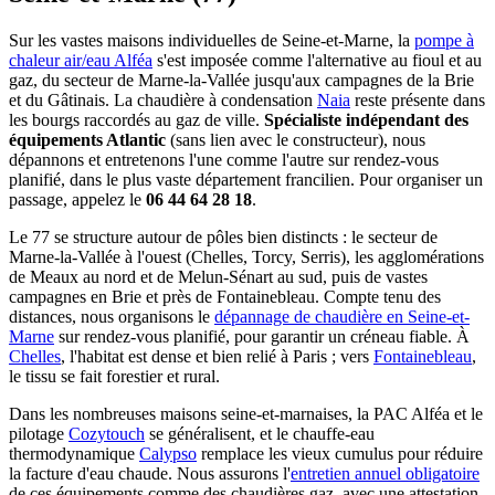
Sur les vastes maisons individuelles de Seine-et-Marne, la
pompe à
chaleur air/eau Alféa
s'est imposée comme l'alternative au fioul et au
gaz, du secteur de Marne-la-Vallée jusqu'aux campagnes de la Brie
et du Gâtinais. La chaudière à condensation
Naia
reste présente dans
les bourgs raccordés au gaz de ville.
Spécialiste indépendant des
équipements Atlantic
(sans lien avec le constructeur), nous
dépannons et entretenons l'une comme l'autre sur rendez-vous
planifié, dans le plus vaste département francilien. Pour organiser un
passage, appelez le
06 44 64 28 18
.
Le 77 se structure autour de pôles bien distincts : le secteur de
Marne-la-Vallée à l'ouest (Chelles, Torcy, Serris), les agglomérations
de Meaux au nord et de Melun-Sénart au sud, puis de vastes
campagnes en Brie et près de Fontainebleau. Compte tenu des
distances, nous organisons le
dépannage de chaudière en Seine-et-
Marne
sur rendez-vous planifié, pour garantir un créneau fiable. À
Chelles
, l'habitat est dense et bien relié à Paris ; vers
Fontainebleau
,
le tissu se fait forestier et rural.
Dans les nombreuses maisons seine-et-marnaises, la PAC Alféa et le
pilotage
Cozytouch
se généralisent, et le chauffe-eau
thermodynamique
Calypso
remplace les vieux cumulus pour réduire
la facture d'eau chaude. Nous assurons l'
entretien annuel obligatoire
de ces équipements comme des chaudières gaz, avec une attestation