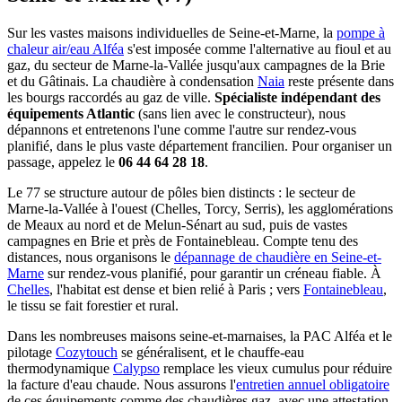
Sur les vastes maisons individuelles de Seine-et-Marne, la
pompe à
chaleur air/eau Alféa
s'est imposée comme l'alternative au fioul et au
gaz, du secteur de Marne-la-Vallée jusqu'aux campagnes de la Brie
et du Gâtinais. La chaudière à condensation
Naia
reste présente dans
les bourgs raccordés au gaz de ville.
Spécialiste indépendant des
équipements Atlantic
(sans lien avec le constructeur), nous
dépannons et entretenons l'une comme l'autre sur rendez-vous
planifié, dans le plus vaste département francilien. Pour organiser un
passage, appelez le
06 44 64 28 18
.
Le 77 se structure autour de pôles bien distincts : le secteur de
Marne-la-Vallée à l'ouest (Chelles, Torcy, Serris), les agglomérations
de Meaux au nord et de Melun-Sénart au sud, puis de vastes
campagnes en Brie et près de Fontainebleau. Compte tenu des
distances, nous organisons le
dépannage de chaudière en Seine-et-
Marne
sur rendez-vous planifié, pour garantir un créneau fiable. À
Chelles
, l'habitat est dense et bien relié à Paris ; vers
Fontainebleau
,
le tissu se fait forestier et rural.
Dans les nombreuses maisons seine-et-marnaises, la PAC Alféa et le
pilotage
Cozytouch
se généralisent, et le chauffe-eau
thermodynamique
Calypso
remplace les vieux cumulus pour réduire
la facture d'eau chaude. Nous assurons l'
entretien annuel obligatoire
de ces équipements comme des chaudières gaz, avec une attestation