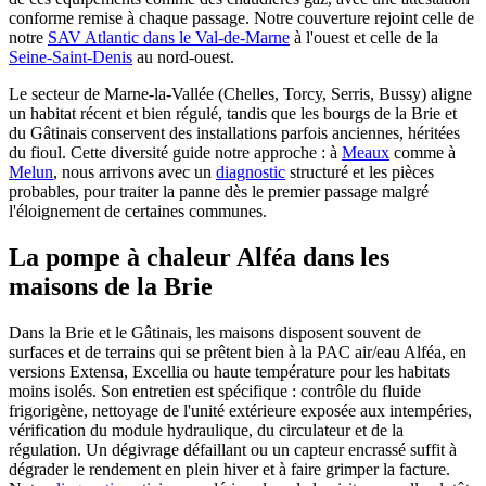
conforme remise à chaque passage. Notre couverture rejoint celle de
notre
SAV Atlantic dans le Val-de-Marne
à l'ouest et celle de la
Seine-Saint-Denis
au nord-ouest.
Le secteur de Marne-la-Vallée (Chelles, Torcy, Serris, Bussy) aligne
un habitat récent et bien régulé, tandis que les bourgs de la Brie et
du Gâtinais conservent des installations parfois anciennes, héritées
du fioul. Cette diversité guide notre approche : à
Meaux
comme à
Melun
, nous arrivons avec un
diagnostic
structuré et les pièces
probables, pour traiter la panne dès le premier passage malgré
l'éloignement de certaines communes.
La pompe à chaleur Alféa dans les
maisons de la Brie
Dans la Brie et le Gâtinais, les maisons disposent souvent de
surfaces et de terrains qui se prêtent bien à la PAC air/eau Alféa, en
versions Extensa, Excellia ou haute température pour les habitats
moins isolés. Son entretien est spécifique : contrôle du fluide
frigorigène, nettoyage de l'unité extérieure exposée aux intempéries,
vérification du module hydraulique, du circulateur et de la
régulation. Un dégivrage défaillant ou un capteur encrassé suffit à
dégrader le rendement en plein hiver et à faire grimper la facture.