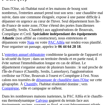
Dans l'Oise, où l'habitat rural et les maisons de bourg sont
nombreux, l'entretien annuel prend tout son sens : une chaudière mal
suivie, dans une commune éloignée, expose à une panne difficile à
dépanner en urgence au cœur de l'hiver. Seul département hors Île-
de-France de notre zone, l'Oise s'étend des portes franciliennes
(Chantilly, Senlis, Chambly) aux agglomérations de Beauvais,
Compiègne et Creil.
Spécialiste indépendant des équipements
Atlantic
(non affilié au constructeur), nous entretenons et
dépannons votre
Naia
ou votre
PAC Alféa
sur rendez-vous planifié.
Pour organiser un passage, appelez le
06 44 64 28 18
.
L'
entretien annuel obligatoire
conditionne la garantie de l'appareil et
la sécurité du foyer ; dans un territoire étendu et en partie rural, il
évite surtout l'immobilisation longue en cas de défaut. Le
département s'organise autour de plusieurs bassins : le sud proche de
l'Île-de-France (Chantilly, Senlis, Lamorlaye), l'agglomération
creilloise sur l'Oise, Beauvais à l'ouest et Compiègne à l'est. Nous
calons nos tournées de
dépannage de chaudière dans l'Oise
sur cette
géographie. À
Chantilly
, l'habitat résidentiel domine ; vers
Compiègne
, ville et campagne se mêlent.
Dans les nombreuses maisons isariennes, la PAC Alféa et le chauffe-
eau thermodynamique
Calypso
gagnent du terrain face aux
équipements anciens, souvent au fioul, et sont fréquemment pilotés