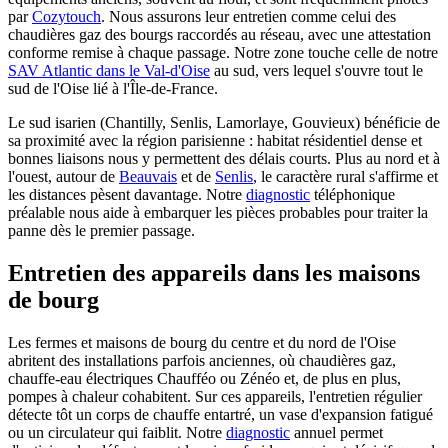
par
Cozytouch
. Nous assurons leur entretien comme celui des
chaudières gaz des bourgs raccordés au réseau, avec une attestation
conforme remise à chaque passage. Notre zone touche celle de notre
SAV Atlantic dans le Val-d'Oise
au sud, vers lequel s'ouvre tout le
sud de l'Oise lié à l'Île-de-France.
Le sud isarien (Chantilly, Senlis, Lamorlaye, Gouvieux) bénéficie de
sa proximité avec la région parisienne : habitat résidentiel dense et
bonnes liaisons nous y permettent des délais courts. Plus au nord et à
l'ouest, autour de
Beauvais
et de
Senlis
, le caractère rural s'affirme et
les distances pèsent davantage. Notre
diagnostic
téléphonique
préalable nous aide à embarquer les pièces probables pour traiter la
panne dès le premier passage.
Entretien des appareils dans les maisons
de bourg
Les fermes et maisons de bourg du centre et du nord de l'Oise
abritent des installations parfois anciennes, où chaudières gaz,
chauffe-eau électriques Chaufféo ou Zénéo et, de plus en plus,
pompes à chaleur cohabitent. Sur ces appareils, l'entretien régulier
détecte tôt un corps de chauffe entartré, un vase d'expansion fatigué
ou un circulateur qui faiblit. Notre
diagnostic
annuel permet