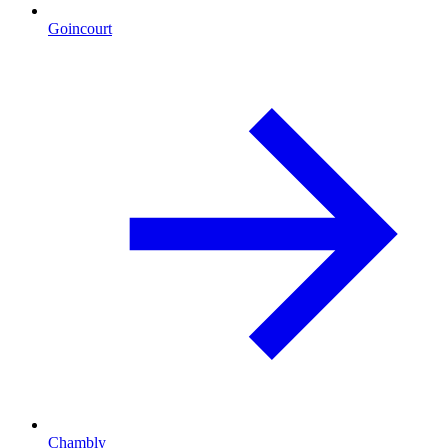
Goincourt
Chambly