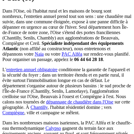
Dans l'Oise, où l'habitat rural et les maisons de bourg sont
nombreux, l'entretien annuel prend tout son sens : une chaudière mal
suivie, dans une commune éloignée, expose à une panne difficile à
dépanner en urgence au cœur de l'hiver. Seul département hors Île-
de-France de notre zone, l'Oise s'étend des portes franciliennes
(Chantilly, Senlis, Chambly) aux agglomérations de Beauvais,
Compiègne et Creil.
Spécialiste indépendant des équipements
Atlantic
(non affilié au constructeur), nous entretenons et
dépannons votre
Naia
ou votre
PAC Alféa
sur rendez-vous planifié.
Pour organiser un passage, appelez le
06 44 64 28 18
.
L'
entretien annuel obligatoire
conditionne la garantie de l'appareil et
la sécurité du foyer ; dans un territoire étendu et en partie rural, il
évite surtout l'immobilisation longue en cas de défaut. Le
département s'organise autour de plusieurs bassins : le sud proche de
l'Île-de-France (Chantilly, Senlis, Lamorlaye), l'agglomération
creilloise sur l'Oise, Beauvais à l'ouest et Compiègne à l'est. Nous
calons nos tournées de
dépannage de chaudière dans l'Oise
sur cette
géographie. À
Chantilly
, l'habitat résidentiel domine ; vers
Compiègne
, ville et campagne se mêlent.
Dans les nombreuses maisons isariennes, la PAC Alféa et le chauffe-
eau thermodynamique
Calypso
gagnent du terrain face aux
équipements anciens, souvent au fioul, et sont fréquemment pilotés