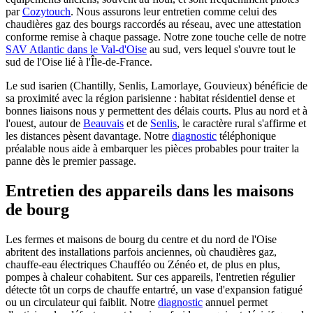
par
Cozytouch
. Nous assurons leur entretien comme celui des
chaudières gaz des bourgs raccordés au réseau, avec une attestation
conforme remise à chaque passage. Notre zone touche celle de notre
SAV Atlantic dans le Val-d'Oise
au sud, vers lequel s'ouvre tout le
sud de l'Oise lié à l'Île-de-France.
Le sud isarien (Chantilly, Senlis, Lamorlaye, Gouvieux) bénéficie de
sa proximité avec la région parisienne : habitat résidentiel dense et
bonnes liaisons nous y permettent des délais courts. Plus au nord et à
l'ouest, autour de
Beauvais
et de
Senlis
, le caractère rural s'affirme et
les distances pèsent davantage. Notre
diagnostic
téléphonique
préalable nous aide à embarquer les pièces probables pour traiter la
panne dès le premier passage.
Entretien des appareils dans les maisons
de bourg
Les fermes et maisons de bourg du centre et du nord de l'Oise
abritent des installations parfois anciennes, où chaudières gaz,
chauffe-eau électriques Chaufféo ou Zénéo et, de plus en plus,
pompes à chaleur cohabitent. Sur ces appareils, l'entretien régulier
détecte tôt un corps de chauffe entartré, un vase d'expansion fatigué
ou un circulateur qui faiblit. Notre
diagnostic
annuel permet