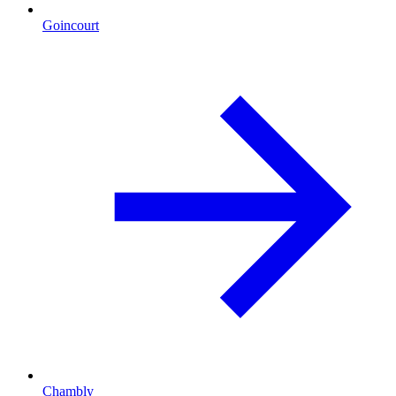
Goincourt
Chambly