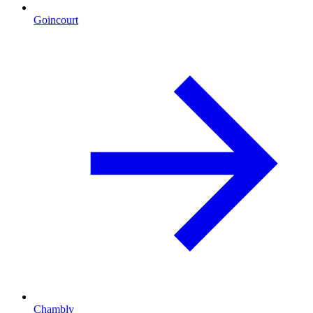
Goincourt
Chambly