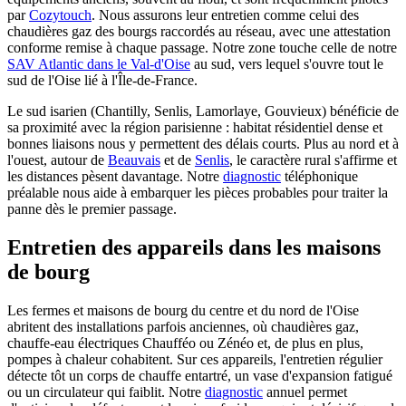
par
Cozytouch
. Nous assurons leur entretien comme celui des
chaudières gaz des bourgs raccordés au réseau, avec une attestation
conforme remise à chaque passage. Notre zone touche celle de notre
SAV Atlantic dans le Val-d'Oise
au sud, vers lequel s'ouvre tout le
sud de l'Oise lié à l'Île-de-France.
Le sud isarien (Chantilly, Senlis, Lamorlaye, Gouvieux) bénéficie de
sa proximité avec la région parisienne : habitat résidentiel dense et
bonnes liaisons nous y permettent des délais courts. Plus au nord et à
l'ouest, autour de
Beauvais
et de
Senlis
, le caractère rural s'affirme et
les distances pèsent davantage. Notre
diagnostic
téléphonique
préalable nous aide à embarquer les pièces probables pour traiter la
panne dès le premier passage.
Entretien des appareils dans les maisons
de bourg
Les fermes et maisons de bourg du centre et du nord de l'Oise
abritent des installations parfois anciennes, où chaudières gaz,
chauffe-eau électriques Chaufféo ou Zénéo et, de plus en plus,
pompes à chaleur cohabitent. Sur ces appareils, l'entretien régulier
détecte tôt un corps de chauffe entartré, un vase d'expansion fatigué
ou un circulateur qui faiblit. Notre
diagnostic
annuel permet