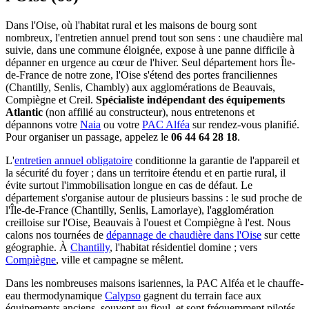
Dans l'Oise, où l'habitat rural et les maisons de bourg sont
nombreux, l'entretien annuel prend tout son sens : une chaudière mal
suivie, dans une commune éloignée, expose à une panne difficile à
dépanner en urgence au cœur de l'hiver. Seul département hors Île-
de-France de notre zone, l'Oise s'étend des portes franciliennes
(Chantilly, Senlis, Chambly) aux agglomérations de Beauvais,
Compiègne et Creil.
Spécialiste indépendant des équipements
Atlantic
(non affilié au constructeur), nous entretenons et
dépannons votre
Naia
ou votre
PAC Alféa
sur rendez-vous planifié.
Pour organiser un passage, appelez le
06 44 64 28 18
.
L'
entretien annuel obligatoire
conditionne la garantie de l'appareil et
la sécurité du foyer ; dans un territoire étendu et en partie rural, il
évite surtout l'immobilisation longue en cas de défaut. Le
département s'organise autour de plusieurs bassins : le sud proche de
l'Île-de-France (Chantilly, Senlis, Lamorlaye), l'agglomération
creilloise sur l'Oise, Beauvais à l'ouest et Compiègne à l'est. Nous
calons nos tournées de
dépannage de chaudière dans l'Oise
sur cette
géographie. À
Chantilly
, l'habitat résidentiel domine ; vers
Compiègne
, ville et campagne se mêlent.
Dans les nombreuses maisons isariennes, la PAC Alféa et le chauffe-
eau thermodynamique
Calypso
gagnent du terrain face aux
équipements anciens, souvent au fioul, et sont fréquemment pilotés