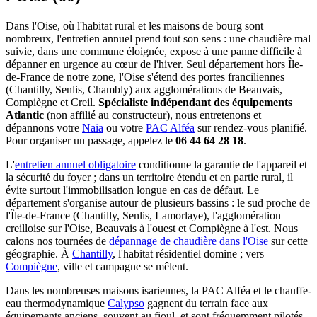
Dans l'Oise, où l'habitat rural et les maisons de bourg sont
nombreux, l'entretien annuel prend tout son sens : une chaudière mal
suivie, dans une commune éloignée, expose à une panne difficile à
dépanner en urgence au cœur de l'hiver. Seul département hors Île-
de-France de notre zone, l'Oise s'étend des portes franciliennes
(Chantilly, Senlis, Chambly) aux agglomérations de Beauvais,
Compiègne et Creil.
Spécialiste indépendant des équipements
Atlantic
(non affilié au constructeur), nous entretenons et
dépannons votre
Naia
ou votre
PAC Alféa
sur rendez-vous planifié.
Pour organiser un passage, appelez le
06 44 64 28 18
.
L'
entretien annuel obligatoire
conditionne la garantie de l'appareil et
la sécurité du foyer ; dans un territoire étendu et en partie rural, il
évite surtout l'immobilisation longue en cas de défaut. Le
département s'organise autour de plusieurs bassins : le sud proche de
l'Île-de-France (Chantilly, Senlis, Lamorlaye), l'agglomération
creilloise sur l'Oise, Beauvais à l'ouest et Compiègne à l'est. Nous
calons nos tournées de
dépannage de chaudière dans l'Oise
sur cette
géographie. À
Chantilly
, l'habitat résidentiel domine ; vers
Compiègne
, ville et campagne se mêlent.
Dans les nombreuses maisons isariennes, la PAC Alféa et le chauffe-
eau thermodynamique
Calypso
gagnent du terrain face aux
équipements anciens, souvent au fioul, et sont fréquemment pilotés