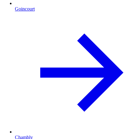
Goincourt
Chambly