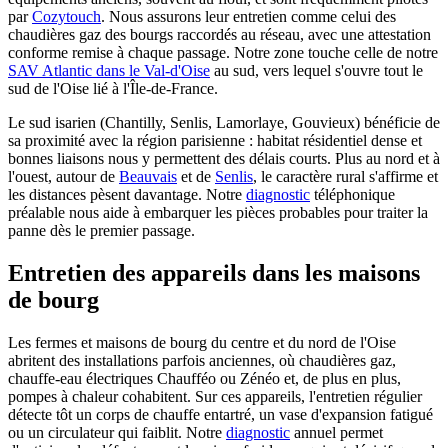
par
Cozytouch
. Nous assurons leur entretien comme celui des
chaudières gaz des bourgs raccordés au réseau, avec une attestation
conforme remise à chaque passage. Notre zone touche celle de notre
SAV Atlantic dans le Val-d'Oise
au sud, vers lequel s'ouvre tout le
sud de l'Oise lié à l'Île-de-France.
Le sud isarien (Chantilly, Senlis, Lamorlaye, Gouvieux) bénéficie de
sa proximité avec la région parisienne : habitat résidentiel dense et
bonnes liaisons nous y permettent des délais courts. Plus au nord et à
l'ouest, autour de
Beauvais
et de
Senlis
, le caractère rural s'affirme et
les distances pèsent davantage. Notre
diagnostic
téléphonique
préalable nous aide à embarquer les pièces probables pour traiter la
panne dès le premier passage.
Entretien des appareils dans les maisons
de bourg
Les fermes et maisons de bourg du centre et du nord de l'Oise
abritent des installations parfois anciennes, où chaudières gaz,
chauffe-eau électriques Chaufféo ou Zénéo et, de plus en plus,
pompes à chaleur cohabitent. Sur ces appareils, l'entretien régulier
détecte tôt un corps de chauffe entartré, un vase d'expansion fatigué
ou un circulateur qui faiblit. Notre
diagnostic
annuel permet