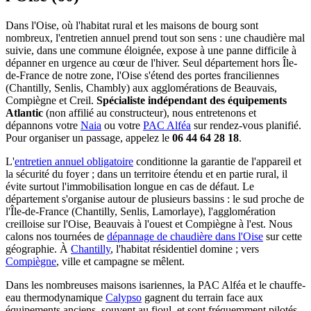
Dans l'Oise, où l'habitat rural et les maisons de bourg sont
nombreux, l'entretien annuel prend tout son sens : une chaudière mal
suivie, dans une commune éloignée, expose à une panne difficile à
dépanner en urgence au cœur de l'hiver. Seul département hors Île-
de-France de notre zone, l'Oise s'étend des portes franciliennes
(Chantilly, Senlis, Chambly) aux agglomérations de Beauvais,
Compiègne et Creil.
Spécialiste indépendant des équipements
Atlantic
(non affilié au constructeur), nous entretenons et
dépannons votre
Naia
ou votre
PAC Alféa
sur rendez-vous planifié.
Pour organiser un passage, appelez le
06 44 64 28 18
.
L'
entretien annuel obligatoire
conditionne la garantie de l'appareil et
la sécurité du foyer ; dans un territoire étendu et en partie rural, il
évite surtout l'immobilisation longue en cas de défaut. Le
département s'organise autour de plusieurs bassins : le sud proche de
l'Île-de-France (Chantilly, Senlis, Lamorlaye), l'agglomération
creilloise sur l'Oise, Beauvais à l'ouest et Compiègne à l'est. Nous
calons nos tournées de
dépannage de chaudière dans l'Oise
sur cette
géographie. À
Chantilly
, l'habitat résidentiel domine ; vers
Compiègne
, ville et campagne se mêlent.
Dans les nombreuses maisons isariennes, la PAC Alféa et le chauffe-
eau thermodynamique
Calypso
gagnent du terrain face aux
équipements anciens, souvent au fioul, et sont fréquemment pilotés