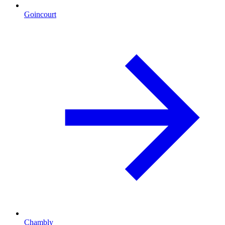
Goincourt
Chambly