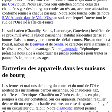
par
Cozytouch
. Nous assurons leur entretien comme celui des
chaudières gaz des bourgs raccordés au réseau, avec une attestation
conforme remise à chaque passage. Notre zone touche celle de notre
SAV Atlantic dans le Val-d'Oise
au sud, vers lequel s'ouvre tout le
sud de l'Oise lié à l'Île-de-France.
Le sud isarien (Chantilly, Senlis, Lamorlaye, Gouvieux) bénéficie de
sa proximité avec la région parisienne : habitat résidentiel dense et
bonnes liaisons nous y permettent des délais courts. Plus au nord et à
l'ouest, autour de
Beauvais
et de
Senlis
, le caractère rural s'affirme et
les distances pèsent davantage. Notre
diagnostic
téléphonique
préalable nous aide à embarquer les pièces probables pour traiter la
panne dès le premier passage.
Entretien des appareils dans les maisons
de bourg
Les fermes et maisons de bourg du centre et du nord de l'Oise
abritent des installations parfois anciennes, où chaudières gaz,
chauffe-eau électriques Chaufféo ou Zénéo et, de plus en plus,
pompes à chaleur cohabitent. Sur ces appareils, l'entretien régulier
détecte tôt un corps de chauffe entartré, un vase d'expansion fatigué
ou un circulateur qui faiblit. Notre
diagnostic
annuel permet