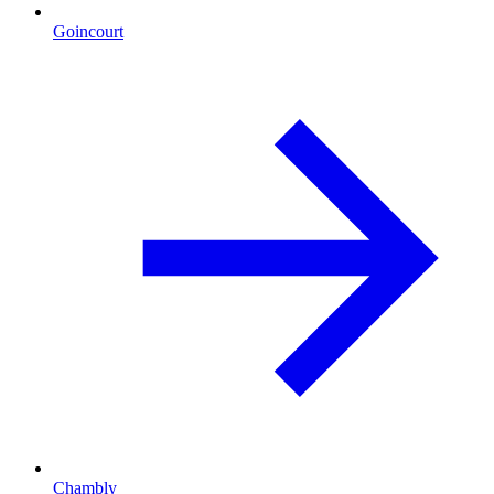
Goincourt
Chambly