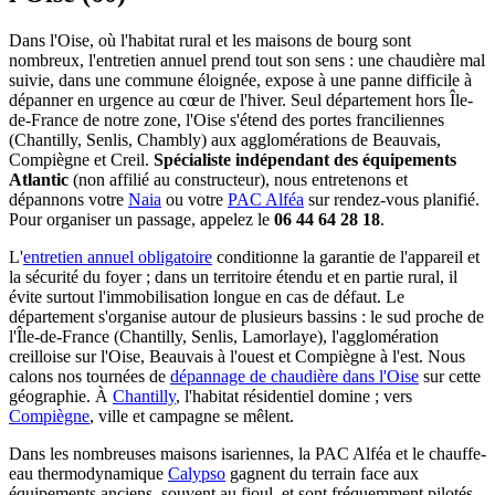
Dans l'Oise, où l'habitat rural et les maisons de bourg sont
nombreux, l'entretien annuel prend tout son sens : une chaudière mal
suivie, dans une commune éloignée, expose à une panne difficile à
dépanner en urgence au cœur de l'hiver. Seul département hors Île-
de-France de notre zone, l'Oise s'étend des portes franciliennes
(Chantilly, Senlis, Chambly) aux agglomérations de Beauvais,
Compiègne et Creil.
Spécialiste indépendant des équipements
Atlantic
(non affilié au constructeur), nous entretenons et
dépannons votre
Naia
ou votre
PAC Alféa
sur rendez-vous planifié.
Pour organiser un passage, appelez le
06 44 64 28 18
.
L'
entretien annuel obligatoire
conditionne la garantie de l'appareil et
la sécurité du foyer ; dans un territoire étendu et en partie rural, il
évite surtout l'immobilisation longue en cas de défaut. Le
département s'organise autour de plusieurs bassins : le sud proche de
l'Île-de-France (Chantilly, Senlis, Lamorlaye), l'agglomération
creilloise sur l'Oise, Beauvais à l'ouest et Compiègne à l'est. Nous
calons nos tournées de
dépannage de chaudière dans l'Oise
sur cette
géographie. À
Chantilly
, l'habitat résidentiel domine ; vers
Compiègne
, ville et campagne se mêlent.
Dans les nombreuses maisons isariennes, la PAC Alféa et le chauffe-
eau thermodynamique
Calypso
gagnent du terrain face aux
équipements anciens, souvent au fioul, et sont fréquemment pilotés