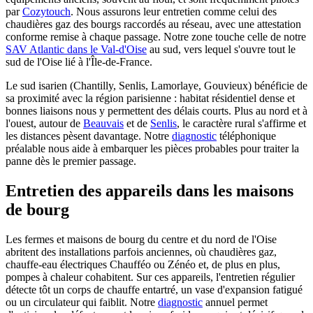
par
Cozytouch
. Nous assurons leur entretien comme celui des
chaudières gaz des bourgs raccordés au réseau, avec une attestation
conforme remise à chaque passage. Notre zone touche celle de notre
SAV Atlantic dans le Val-d'Oise
au sud, vers lequel s'ouvre tout le
sud de l'Oise lié à l'Île-de-France.
Le sud isarien (Chantilly, Senlis, Lamorlaye, Gouvieux) bénéficie de
sa proximité avec la région parisienne : habitat résidentiel dense et
bonnes liaisons nous y permettent des délais courts. Plus au nord et à
l'ouest, autour de
Beauvais
et de
Senlis
, le caractère rural s'affirme et
les distances pèsent davantage. Notre
diagnostic
téléphonique
préalable nous aide à embarquer les pièces probables pour traiter la
panne dès le premier passage.
Entretien des appareils dans les maisons
de bourg
Les fermes et maisons de bourg du centre et du nord de l'Oise
abritent des installations parfois anciennes, où chaudières gaz,
chauffe-eau électriques Chaufféo ou Zénéo et, de plus en plus,
pompes à chaleur cohabitent. Sur ces appareils, l'entretien régulier
détecte tôt un corps de chauffe entartré, un vase d'expansion fatigué
ou un circulateur qui faiblit. Notre
diagnostic
annuel permet