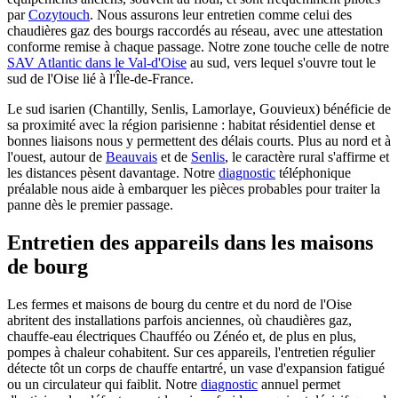
par
Cozytouch
. Nous assurons leur entretien comme celui des
chaudières gaz des bourgs raccordés au réseau, avec une attestation
conforme remise à chaque passage. Notre zone touche celle de notre
SAV Atlantic dans le Val-d'Oise
au sud, vers lequel s'ouvre tout le
sud de l'Oise lié à l'Île-de-France.
Le sud isarien (Chantilly, Senlis, Lamorlaye, Gouvieux) bénéficie de
sa proximité avec la région parisienne : habitat résidentiel dense et
bonnes liaisons nous y permettent des délais courts. Plus au nord et à
l'ouest, autour de
Beauvais
et de
Senlis
, le caractère rural s'affirme et
les distances pèsent davantage. Notre
diagnostic
téléphonique
préalable nous aide à embarquer les pièces probables pour traiter la
panne dès le premier passage.
Entretien des appareils dans les maisons
de bourg
Les fermes et maisons de bourg du centre et du nord de l'Oise
abritent des installations parfois anciennes, où chaudières gaz,
chauffe-eau électriques Chaufféo ou Zénéo et, de plus en plus,
pompes à chaleur cohabitent. Sur ces appareils, l'entretien régulier
détecte tôt un corps de chauffe entartré, un vase d'expansion fatigué
ou un circulateur qui faiblit. Notre
diagnostic
annuel permet