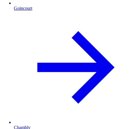
Goincourt
Chambly