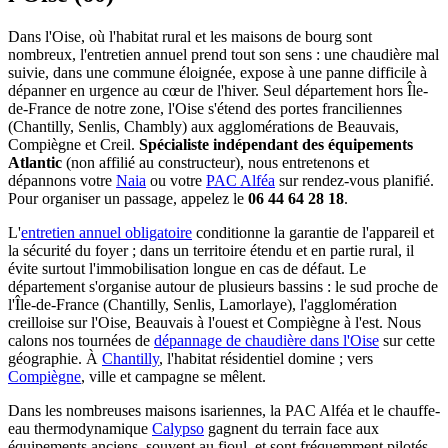
Dans l'Oise, où l'habitat rural et les maisons de bourg sont
nombreux, l'entretien annuel prend tout son sens : une chaudière mal
suivie, dans une commune éloignée, expose à une panne difficile à
dépanner en urgence au cœur de l'hiver. Seul département hors Île-
de-France de notre zone, l'Oise s'étend des portes franciliennes
(Chantilly, Senlis, Chambly) aux agglomérations de Beauvais,
Compiègne et Creil.
Spécialiste indépendant des équipements
Atlantic
(non affilié au constructeur), nous entretenons et
dépannons votre
Naia
ou votre
PAC Alféa
sur rendez-vous planifié.
Pour organiser un passage, appelez le
06 44 64 28 18
.
L'
entretien annuel obligatoire
conditionne la garantie de l'appareil et
la sécurité du foyer ; dans un territoire étendu et en partie rural, il
évite surtout l'immobilisation longue en cas de défaut. Le
département s'organise autour de plusieurs bassins : le sud proche de
l'Île-de-France (Chantilly, Senlis, Lamorlaye), l'agglomération
creilloise sur l'Oise, Beauvais à l'ouest et Compiègne à l'est. Nous
calons nos tournées de
dépannage de chaudière dans l'Oise
sur cette
géographie. À
Chantilly
, l'habitat résidentiel domine ; vers
Compiègne
, ville et campagne se mêlent.
Dans les nombreuses maisons isariennes, la PAC Alféa et le chauffe-
eau thermodynamique
Calypso
gagnent du terrain face aux
équipements anciens, souvent au fioul, et sont fréquemment pilotés