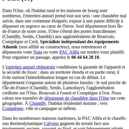
Dans l'Oise, où l'habitat rural et les maisons de bourg sont
nombreux, l'entretien annuel prend tout son sens : une chaudière mal
suivie, dans une commune éloignée, expose à une panne difficile à
dépanner en urgence au cœur de l'hiver. Seul département hors Île-
de-France de notre zone, l'Oise s'étend des portes franciliennes
(Chantilly, Senlis, Chambly) aux agglomérations de Beauvais,
Compiègne et Creil.
Spécialiste indépendant des équipements
Atlantic
(non affilié au constructeur), nous entretenons et
dépannons votre
Naia
ou votre
PAC Alféa
sur rendez-vous planifié.
Pour organiser un passage, appelez le
06 44 64 28 18
.
L'
entretien annuel obligatoire
conditionne la garantie de l'appareil et
la sécurité du foyer ; dans un territoire étendu et en partie rural, il
évite surtout l'immobilisation longue en cas de défaut. Le
département s'organise autour de plusieurs bassins : le sud proche de
l'Île-de-France (Chantilly, Senlis, Lamorlaye), l'agglomération
creilloise sur l'Oise, Beauvais à l'ouest et Compiègne à l'est. Nous
calons nos tournées de
dépannage de chaudière dans l'Oise
sur cette
géographie. À
Chantilly
, l'habitat résidentiel domine ; vers
Compiègne
, ville et campagne se mêlent.
Dans les nombreuses maisons isariennes, la PAC Alféa et le chauffe-
eau thermodynamique
Calypso
gagnent du terrain face aux
équipements anciens, souvent au fioul, et sont fréquemment pilotés