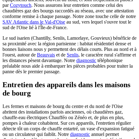
par
Cozytouch
. Nous assurons leur entretien comme celui des
chaudières gaz des bourgs raccordés au réseau, avec une attestation
conforme remise à chaque passage. Notre zone touche celle de notre
SAV Atlantic dans le Val-d'Oise
au sud, vers lequel s'ouvre tout le
sud de l'Oise lié à l'Île-de-France.
Le sud isarien (Chantilly, Senlis, Lamorlaye, Gouvieux) bénéficie de
sa proximité avec la région parisienne : habitat résidentiel dense et
bonnes liaisons nous y permettent des délais courts. Plus au nord et à
l'ouest, autour de
Beauvais
et de
Senlis
, le caractère rural s'affirme et
les distances pèsent davantage. Notre
diagnostic
téléphonique
préalable nous aide à embarquer les pièces probables pour traiter la
panne dès le premier passage.
Entretien des appareils dans les maisons
de bourg
Les fermes et maisons de bourg du centre et du nord de l'Oise
abritent des installations parfois anciennes, où chaudières gaz,
chauffe-eau électriques Chaufféo ou Zénéo et, de plus en plus,
pompes à chaleur cohabitent. Sur ces appareils, l'entretien régulier
détecte tôt un corps de chauffe entartré, un vase d'expansion fatigué
ou un circulateur qui faiblit. Notre
diagnostic
annuel permet