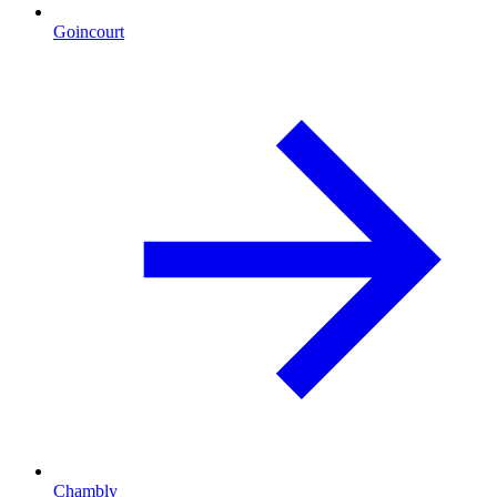
Goincourt
Chambly