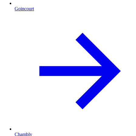
Goincourt
Chambly