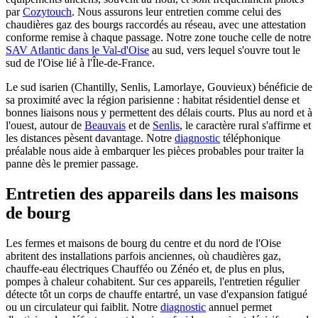
par
Cozytouch
. Nous assurons leur entretien comme celui des
chaudières gaz des bourgs raccordés au réseau, avec une attestation
conforme remise à chaque passage. Notre zone touche celle de notre
SAV Atlantic dans le Val-d'Oise
au sud, vers lequel s'ouvre tout le
sud de l'Oise lié à l'Île-de-France.
Le sud isarien (Chantilly, Senlis, Lamorlaye, Gouvieux) bénéficie de
sa proximité avec la région parisienne : habitat résidentiel dense et
bonnes liaisons nous y permettent des délais courts. Plus au nord et à
l'ouest, autour de
Beauvais
et de
Senlis
, le caractère rural s'affirme et
les distances pèsent davantage. Notre
diagnostic
téléphonique
préalable nous aide à embarquer les pièces probables pour traiter la
panne dès le premier passage.
Entretien des appareils dans les maisons
de bourg
Les fermes et maisons de bourg du centre et du nord de l'Oise
abritent des installations parfois anciennes, où chaudières gaz,
chauffe-eau électriques Chaufféo ou Zénéo et, de plus en plus,
pompes à chaleur cohabitent. Sur ces appareils, l'entretien régulier
détecte tôt un corps de chauffe entartré, un vase d'expansion fatigué
ou un circulateur qui faiblit. Notre
diagnostic
annuel permet