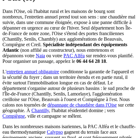
Dans l'Oise, où l'habitat rural et les maisons de bourg sont
nombreux, l'entretien annuel prend tout son sens : une chaudière mal
suivie, dans une commune éloignée, expose à une panne difficile à
dépanner en urgence au cœur de l'hiver. Seul département hors Île-
de-France de notre zone, l'Oise s'étend des portes franciliennes
(Chantilly, Senlis, Chambly) aux agglomérations de Beauvais,
Compiègne et Creil.
Spécialiste indépendant des équipements
Atlantic
(non affilié au constructeur), nous entretenons et
dépannons votre
Naia
ou votre
PAC Alféa
sur rendez-vous planifié.
Pour organiser un passage, appelez le
06 44 64 28 18
.
L'
entretien annuel obligatoire
conditionne la garantie de l'appareil et
la sécurité du foyer ; dans un territoire étendu et en partie rural, il
évite surtout l'immobilisation longue en cas de défaut. Le
département s'organise autour de plusieurs bassins : le sud proche de
l'Île-de-France (Chantilly, Senlis, Lamorlaye), l'agglomération
creilloise sur l'Oise, Beauvais à l'ouest et Compiègne à l'est. Nous
calons nos tournées de
dépannage de chaudière dans l'Oise
sur cette
géographie. À
Chantilly
, l'habitat résidentiel domine ; vers
Compiègne
, ville et campagne se mêlent.
Dans les nombreuses maisons isariennes, la PAC Alféa et le chauffe-
eau thermodynamique
Calypso
gagnent du terrain face aux
équipements anciens, souvent au fioul, et sont fréquemment pilotés