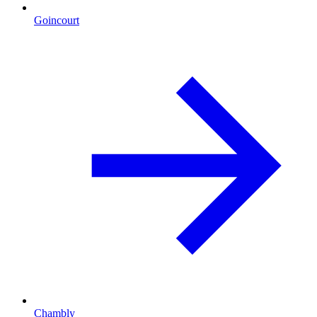
Goincourt
Chambly