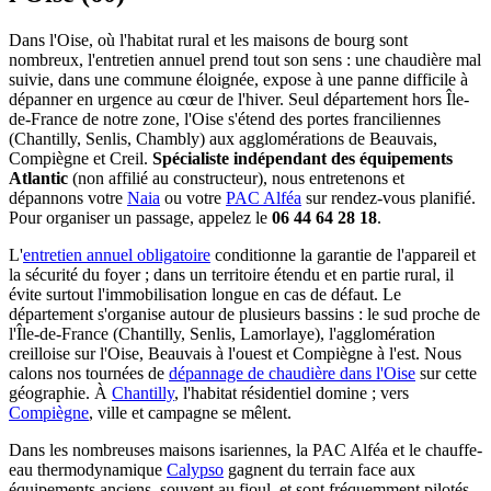
Dans l'Oise, où l'habitat rural et les maisons de bourg sont
nombreux, l'entretien annuel prend tout son sens : une chaudière mal
suivie, dans une commune éloignée, expose à une panne difficile à
dépanner en urgence au cœur de l'hiver. Seul département hors Île-
de-France de notre zone, l'Oise s'étend des portes franciliennes
(Chantilly, Senlis, Chambly) aux agglomérations de Beauvais,
Compiègne et Creil.
Spécialiste indépendant des équipements
Atlantic
(non affilié au constructeur), nous entretenons et
dépannons votre
Naia
ou votre
PAC Alféa
sur rendez-vous planifié.
Pour organiser un passage, appelez le
06 44 64 28 18
.
L'
entretien annuel obligatoire
conditionne la garantie de l'appareil et
la sécurité du foyer ; dans un territoire étendu et en partie rural, il
évite surtout l'immobilisation longue en cas de défaut. Le
département s'organise autour de plusieurs bassins : le sud proche de
l'Île-de-France (Chantilly, Senlis, Lamorlaye), l'agglomération
creilloise sur l'Oise, Beauvais à l'ouest et Compiègne à l'est. Nous
calons nos tournées de
dépannage de chaudière dans l'Oise
sur cette
géographie. À
Chantilly
, l'habitat résidentiel domine ; vers
Compiègne
, ville et campagne se mêlent.
Dans les nombreuses maisons isariennes, la PAC Alféa et le chauffe-
eau thermodynamique
Calypso
gagnent du terrain face aux
équipements anciens, souvent au fioul, et sont fréquemment pilotés