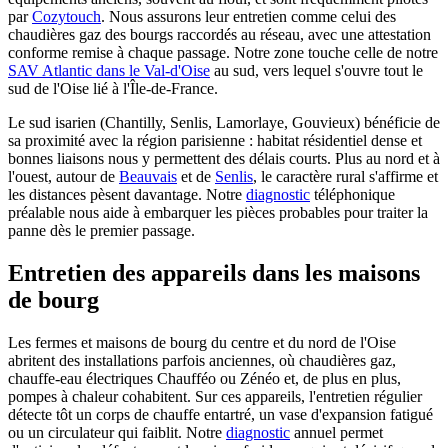
par
Cozytouch
. Nous assurons leur entretien comme celui des
chaudières gaz des bourgs raccordés au réseau, avec une attestation
conforme remise à chaque passage. Notre zone touche celle de notre
SAV Atlantic dans le Val-d'Oise
au sud, vers lequel s'ouvre tout le
sud de l'Oise lié à l'Île-de-France.
Le sud isarien (Chantilly, Senlis, Lamorlaye, Gouvieux) bénéficie de
sa proximité avec la région parisienne : habitat résidentiel dense et
bonnes liaisons nous y permettent des délais courts. Plus au nord et à
l'ouest, autour de
Beauvais
et de
Senlis
, le caractère rural s'affirme et
les distances pèsent davantage. Notre
diagnostic
téléphonique
préalable nous aide à embarquer les pièces probables pour traiter la
panne dès le premier passage.
Entretien des appareils dans les maisons
de bourg
Les fermes et maisons de bourg du centre et du nord de l'Oise
abritent des installations parfois anciennes, où chaudières gaz,
chauffe-eau électriques Chaufféo ou Zénéo et, de plus en plus,
pompes à chaleur cohabitent. Sur ces appareils, l'entretien régulier
détecte tôt un corps de chauffe entartré, un vase d'expansion fatigué
ou un circulateur qui faiblit. Notre
diagnostic
annuel permet