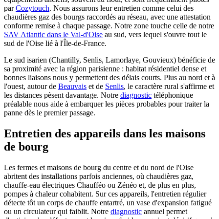
par
Cozytouch
. Nous assurons leur entretien comme celui des
chaudières gaz des bourgs raccordés au réseau, avec une attestation
conforme remise à chaque passage. Notre zone touche celle de notre
SAV Atlantic dans le Val-d'Oise
au sud, vers lequel s'ouvre tout le
sud de l'Oise lié à l'Île-de-France.
Le sud isarien (Chantilly, Senlis, Lamorlaye, Gouvieux) bénéficie de
sa proximité avec la région parisienne : habitat résidentiel dense et
bonnes liaisons nous y permettent des délais courts. Plus au nord et à
l'ouest, autour de
Beauvais
et de
Senlis
, le caractère rural s'affirme et
les distances pèsent davantage. Notre
diagnostic
téléphonique
préalable nous aide à embarquer les pièces probables pour traiter la
panne dès le premier passage.
Entretien des appareils dans les maisons
de bourg
Les fermes et maisons de bourg du centre et du nord de l'Oise
abritent des installations parfois anciennes, où chaudières gaz,
chauffe-eau électriques Chaufféo ou Zénéo et, de plus en plus,
pompes à chaleur cohabitent. Sur ces appareils, l'entretien régulier
détecte tôt un corps de chauffe entartré, un vase d'expansion fatigué
ou un circulateur qui faiblit. Notre
diagnostic
annuel permet