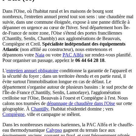
Dans l'Oise, où l'habitat rural et les maisons de bourg sont
nombreux, l'entretien annuel prend tout son sens : une chaudière mal
suivie, dans une commune éloignée, expose à une panne difficile à
dépanner en urgence au cœur de l'hiver. Seul département hors Île-
de-France de notre zone, l'Oise s'étend des portes franciliennes
(Chantilly, Senlis, Chambly) aux agglomérations de Beauvais,
Compiègne et Creil.
Spécialiste indépendant des équipements
Atlantic
(non affilié au constructeur), nous entretenons et
dépannons votre
Naia
ou votre
PAC Alféa
sur rendez-vous planifié.
Pour organiser un passage, appelez le
06 44 64 28 18
.
L'
entretien annuel obligatoire
conditionne la garantie de l'appareil et
la sécurité du foyer ; dans un territoire étendu et en partie rural, il
évite surtout l'immobilisation longue en cas de défaut. Le
département s'organise autour de plusieurs bassins : le sud proche de
l'Île-de-France (Chantilly, Senlis, Lamorlaye), l'agglomération
creilloise sur l'Oise, Beauvais à l'ouest et Compiègne à l'est. Nous
calons nos tournées de
dépannage de chaudière dans l'Oise
sur cette
géographie. À
Chantilly
, l'habitat résidentiel domine ; vers
Compiègne
, ville et campagne se mêlent.
Dans les nombreuses maisons isariennes, la PAC Alféa et le chauffe-
eau thermodynamique
Calypso
gagnent du terrain face aux
équipements anciens, souvent au fioul, et sont fréquemment pilotés