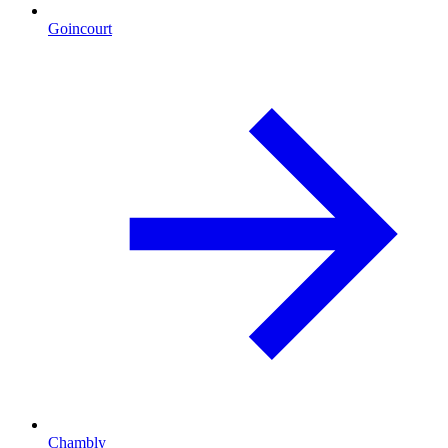
Goincourt
Chambly