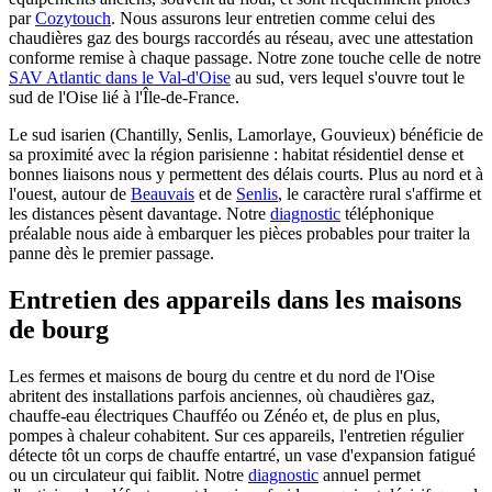
par
Cozytouch
. Nous assurons leur entretien comme celui des
chaudières gaz des bourgs raccordés au réseau, avec une attestation
conforme remise à chaque passage. Notre zone touche celle de notre
SAV Atlantic dans le Val-d'Oise
au sud, vers lequel s'ouvre tout le
sud de l'Oise lié à l'Île-de-France.
Le sud isarien (Chantilly, Senlis, Lamorlaye, Gouvieux) bénéficie de
sa proximité avec la région parisienne : habitat résidentiel dense et
bonnes liaisons nous y permettent des délais courts. Plus au nord et à
l'ouest, autour de
Beauvais
et de
Senlis
, le caractère rural s'affirme et
les distances pèsent davantage. Notre
diagnostic
téléphonique
préalable nous aide à embarquer les pièces probables pour traiter la
panne dès le premier passage.
Entretien des appareils dans les maisons
de bourg
Les fermes et maisons de bourg du centre et du nord de l'Oise
abritent des installations parfois anciennes, où chaudières gaz,
chauffe-eau électriques Chaufféo ou Zénéo et, de plus en plus,
pompes à chaleur cohabitent. Sur ces appareils, l'entretien régulier
détecte tôt un corps de chauffe entartré, un vase d'expansion fatigué
ou un circulateur qui faiblit. Notre
diagnostic
annuel permet