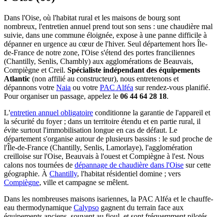
Dans l'Oise, où l'habitat rural et les maisons de bourg sont
nombreux, l'entretien annuel prend tout son sens : une chaudière mal
suivie, dans une commune éloignée, expose à une panne difficile à
dépanner en urgence au cœur de l'hiver. Seul département hors Île-
de-France de notre zone, l'Oise s'étend des portes franciliennes
(Chantilly, Senlis, Chambly) aux agglomérations de Beauvais,
Compiègne et Creil.
Spécialiste indépendant des équipements
Atlantic
(non affilié au constructeur), nous entretenons et
dépannons votre
Naia
ou votre
PAC Alféa
sur rendez-vous planifié.
Pour organiser un passage, appelez le
06 44 64 28 18
.
L'
entretien annuel obligatoire
conditionne la garantie de l'appareil et
la sécurité du foyer ; dans un territoire étendu et en partie rural, il
évite surtout l'immobilisation longue en cas de défaut. Le
département s'organise autour de plusieurs bassins : le sud proche de
l'Île-de-France (Chantilly, Senlis, Lamorlaye), l'agglomération
creilloise sur l'Oise, Beauvais à l'ouest et Compiègne à l'est. Nous
calons nos tournées de
dépannage de chaudière dans l'Oise
sur cette
géographie. À
Chantilly
, l'habitat résidentiel domine ; vers
Compiègne
, ville et campagne se mêlent.
Dans les nombreuses maisons isariennes, la PAC Alféa et le chauffe-
eau thermodynamique
Calypso
gagnent du terrain face aux
équipements anciens, souvent au fioul, et sont fréquemment pilotés