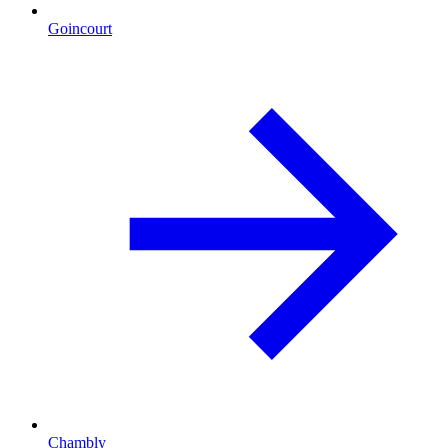
Goincourt
Chambly