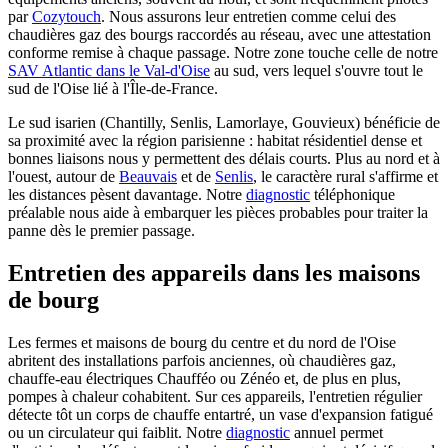
par
Cozytouch
. Nous assurons leur entretien comme celui des
chaudières gaz des bourgs raccordés au réseau, avec une attestation
conforme remise à chaque passage. Notre zone touche celle de notre
SAV Atlantic dans le Val-d'Oise
au sud, vers lequel s'ouvre tout le
sud de l'Oise lié à l'Île-de-France.
Le sud isarien (Chantilly, Senlis, Lamorlaye, Gouvieux) bénéficie de
sa proximité avec la région parisienne : habitat résidentiel dense et
bonnes liaisons nous y permettent des délais courts. Plus au nord et à
l'ouest, autour de
Beauvais
et de
Senlis
, le caractère rural s'affirme et
les distances pèsent davantage. Notre
diagnostic
téléphonique
préalable nous aide à embarquer les pièces probables pour traiter la
panne dès le premier passage.
Entretien des appareils dans les maisons
de bourg
Les fermes et maisons de bourg du centre et du nord de l'Oise
abritent des installations parfois anciennes, où chaudières gaz,
chauffe-eau électriques Chaufféo ou Zénéo et, de plus en plus,
pompes à chaleur cohabitent. Sur ces appareils, l'entretien régulier
détecte tôt un corps de chauffe entartré, un vase d'expansion fatigué
ou un circulateur qui faiblit. Notre
diagnostic
annuel permet