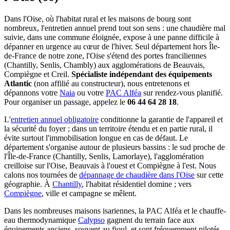
Dans l'Oise, où l'habitat rural et les maisons de bourg sont
nombreux, l'entretien annuel prend tout son sens : une chaudière mal
suivie, dans une commune éloignée, expose à une panne difficile à
dépanner en urgence au cœur de l'hiver. Seul département hors Île-
de-France de notre zone, l'Oise s'étend des portes franciliennes
(Chantilly, Senlis, Chambly) aux agglomérations de Beauvais,
Compiègne et Creil.
Spécialiste indépendant des équipements
Atlantic
(non affilié au constructeur), nous entretenons et
dépannons votre
Naia
ou votre
PAC Alféa
sur rendez-vous planifié.
Pour organiser un passage, appelez le
06 44 64 28 18
.
L'
entretien annuel obligatoire
conditionne la garantie de l'appareil et
la sécurité du foyer ; dans un territoire étendu et en partie rural, il
évite surtout l'immobilisation longue en cas de défaut. Le
département s'organise autour de plusieurs bassins : le sud proche de
l'Île-de-France (Chantilly, Senlis, Lamorlaye), l'agglomération
creilloise sur l'Oise, Beauvais à l'ouest et Compiègne à l'est. Nous
calons nos tournées de
dépannage de chaudière dans l'Oise
sur cette
géographie. À
Chantilly
, l'habitat résidentiel domine ; vers
Compiègne
, ville et campagne se mêlent.
Dans les nombreuses maisons isariennes, la PAC Alféa et le chauffe-
eau thermodynamique
Calypso
gagnent du terrain face aux
équipements anciens, souvent au fioul, et sont fréquemment pilotés