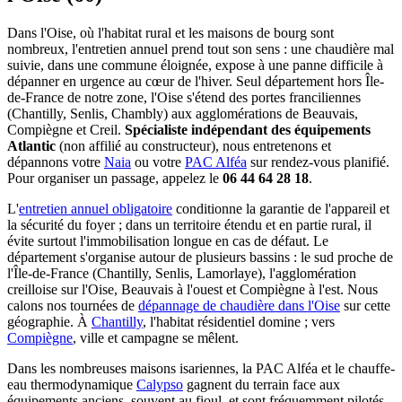
Dans l'Oise, où l'habitat rural et les maisons de bourg sont
nombreux, l'entretien annuel prend tout son sens : une chaudière mal
suivie, dans une commune éloignée, expose à une panne difficile à
dépanner en urgence au cœur de l'hiver. Seul département hors Île-
de-France de notre zone, l'Oise s'étend des portes franciliennes
(Chantilly, Senlis, Chambly) aux agglomérations de Beauvais,
Compiègne et Creil.
Spécialiste indépendant des équipements
Atlantic
(non affilié au constructeur), nous entretenons et
dépannons votre
Naia
ou votre
PAC Alféa
sur rendez-vous planifié.
Pour organiser un passage, appelez le
06 44 64 28 18
.
L'
entretien annuel obligatoire
conditionne la garantie de l'appareil et
la sécurité du foyer ; dans un territoire étendu et en partie rural, il
évite surtout l'immobilisation longue en cas de défaut. Le
département s'organise autour de plusieurs bassins : le sud proche de
l'Île-de-France (Chantilly, Senlis, Lamorlaye), l'agglomération
creilloise sur l'Oise, Beauvais à l'ouest et Compiègne à l'est. Nous
calons nos tournées de
dépannage de chaudière dans l'Oise
sur cette
géographie. À
Chantilly
, l'habitat résidentiel domine ; vers
Compiègne
, ville et campagne se mêlent.
Dans les nombreuses maisons isariennes, la PAC Alféa et le chauffe-
eau thermodynamique
Calypso
gagnent du terrain face aux
équipements anciens, souvent au fioul, et sont fréquemment pilotés