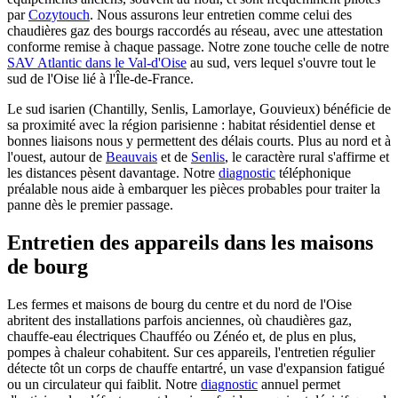
par
Cozytouch
. Nous assurons leur entretien comme celui des
chaudières gaz des bourgs raccordés au réseau, avec une attestation
conforme remise à chaque passage. Notre zone touche celle de notre
SAV Atlantic dans le Val-d'Oise
au sud, vers lequel s'ouvre tout le
sud de l'Oise lié à l'Île-de-France.
Le sud isarien (Chantilly, Senlis, Lamorlaye, Gouvieux) bénéficie de
sa proximité avec la région parisienne : habitat résidentiel dense et
bonnes liaisons nous y permettent des délais courts. Plus au nord et à
l'ouest, autour de
Beauvais
et de
Senlis
, le caractère rural s'affirme et
les distances pèsent davantage. Notre
diagnostic
téléphonique
préalable nous aide à embarquer les pièces probables pour traiter la
panne dès le premier passage.
Entretien des appareils dans les maisons
de bourg
Les fermes et maisons de bourg du centre et du nord de l'Oise
abritent des installations parfois anciennes, où chaudières gaz,
chauffe-eau électriques Chaufféo ou Zénéo et, de plus en plus,
pompes à chaleur cohabitent. Sur ces appareils, l'entretien régulier
détecte tôt un corps de chauffe entartré, un vase d'expansion fatigué
ou un circulateur qui faiblit. Notre
diagnostic
annuel permet