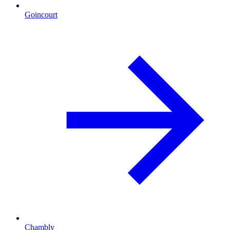
Goincourt
Chambly