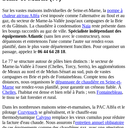
Sur les vastes maisons individuelles de Seine-et-Marne, la
pompe à
chaleur air/eau Alféa
s'est imposée comme l'alternative au fioul et au
gaz, du secteur de Marne-la-Vallée jusqu'aux campagnes de la Brie
et du Gâtinais. La chaudière à condensation
Naia
reste présente dans
les bourgs raccordés au gaz de ville.
Spécialiste indépendant des
équipements Atlantic
(sans lien avec le constructeur), nous
dépannons et entretenons l'une comme l'autre sur rendez-vous
planifié, dans le plus vaste département francilien. Pour organiser un
passage, appelez le
06 44 64 28 18
.
Le 77 se structure autour de pôles bien distincts : le secteur de
Marne-la-Vallée à l'ouest (Chelles, Torcy, Serris), les agglomérations
de Meaux au nord et de Melun-Sénart au sud, puis de vastes
campagnes en Brie et près de Fontainebleau. Compte tenu des
distances, nous organisons le
dépannage de chaudière en Seine-et-
Marne
sur rendez-vous planifié, pour garantir un créneau fiable. À
Chelles
, l'habitat est dense et bien relié à Paris ; vers
Fontainebleau
,
le tissu se fait forestier et rural.
Dans les nombreuses maisons seine-et-marnaises, la PAC Alféa et le
pilotage
Cozytouch
se généralisent, et le chauffe-eau
thermodynamique
Calypso
remplace les vieux cumulus pour réduire
la facture d'eau chaude. Nous assurons l'
entretien annuel obligatoire
de ces équipements comme des chaudières gaz, avec une attestation