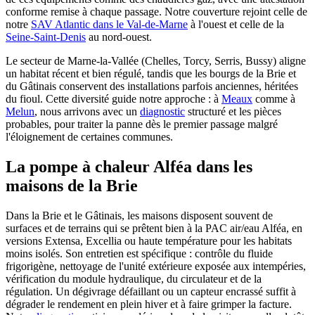
conforme remise à chaque passage. Notre couverture rejoint celle de
notre
SAV Atlantic dans le Val-de-Marne
à l'ouest et celle de la
Seine-Saint-Denis
au nord-ouest.
Le secteur de Marne-la-Vallée (Chelles, Torcy, Serris, Bussy) aligne
un habitat récent et bien régulé, tandis que les bourgs de la Brie et
du Gâtinais conservent des installations parfois anciennes, héritées
du fioul. Cette diversité guide notre approche : à
Meaux
comme à
Melun
, nous arrivons avec un
diagnostic
structuré et les pièces
probables, pour traiter la panne dès le premier passage malgré
l'éloignement de certaines communes.
La pompe à chaleur Alféa dans les
maisons de la Brie
Dans la Brie et le Gâtinais, les maisons disposent souvent de
surfaces et de terrains qui se prêtent bien à la PAC air/eau Alféa, en
versions Extensa, Excellia ou haute température pour les habitats
moins isolés. Son entretien est spécifique : contrôle du fluide
frigorigène, nettoyage de l'unité extérieure exposée aux intempéries,
vérification du module hydraulique, du circulateur et de la
régulation. Un dégivrage défaillant ou un capteur encrassé suffit à
dégrader le rendement en plein hiver et à faire grimper la facture.