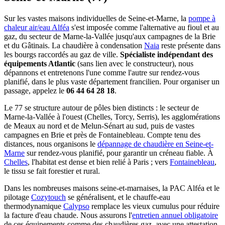
Sur les vastes maisons individuelles de Seine-et-Marne, la
pompe à
chaleur air/eau Alféa
s'est imposée comme l'alternative au fioul et au
gaz, du secteur de Marne-la-Vallée jusqu'aux campagnes de la Brie
et du Gâtinais. La chaudière à condensation
Naia
reste présente dans
les bourgs raccordés au gaz de ville.
Spécialiste indépendant des
équipements Atlantic
(sans lien avec le constructeur), nous
dépannons et entretenons l'une comme l'autre sur rendez-vous
planifié, dans le plus vaste département francilien. Pour organiser un
passage, appelez le
06 44 64 28 18
.
Le 77 se structure autour de pôles bien distincts : le secteur de
Marne-la-Vallée à l'ouest (Chelles, Torcy, Serris), les agglomérations
de Meaux au nord et de Melun-Sénart au sud, puis de vastes
campagnes en Brie et près de Fontainebleau. Compte tenu des
distances, nous organisons le
dépannage de chaudière en Seine-et-
Marne
sur rendez-vous planifié, pour garantir un créneau fiable. À
Chelles
, l'habitat est dense et bien relié à Paris ; vers
Fontainebleau
,
le tissu se fait forestier et rural.
Dans les nombreuses maisons seine-et-marnaises, la PAC Alféa et le
pilotage
Cozytouch
se généralisent, et le chauffe-eau
thermodynamique
Calypso
remplace les vieux cumulus pour réduire
la facture d'eau chaude. Nous assurons l'
entretien annuel obligatoire
de ces équipements comme des chaudières gaz, avec une attestation