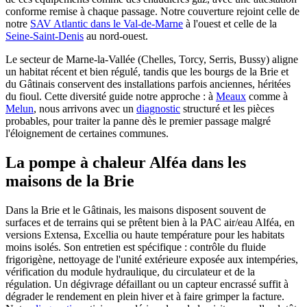
conforme remise à chaque passage. Notre couverture rejoint celle de
notre
SAV Atlantic dans le Val-de-Marne
à l'ouest et celle de la
Seine-Saint-Denis
au nord-ouest.
Le secteur de Marne-la-Vallée (Chelles, Torcy, Serris, Bussy) aligne
un habitat récent et bien régulé, tandis que les bourgs de la Brie et
du Gâtinais conservent des installations parfois anciennes, héritées
du fioul. Cette diversité guide notre approche : à
Meaux
comme à
Melun
, nous arrivons avec un
diagnostic
structuré et les pièces
probables, pour traiter la panne dès le premier passage malgré
l'éloignement de certaines communes.
La pompe à chaleur Alféa dans les
maisons de la Brie
Dans la Brie et le Gâtinais, les maisons disposent souvent de
surfaces et de terrains qui se prêtent bien à la PAC air/eau Alféa, en
versions Extensa, Excellia ou haute température pour les habitats
moins isolés. Son entretien est spécifique : contrôle du fluide
frigorigène, nettoyage de l'unité extérieure exposée aux intempéries,
vérification du module hydraulique, du circulateur et de la
régulation. Un dégivrage défaillant ou un capteur encrassé suffit à
dégrader le rendement en plein hiver et à faire grimper la facture.