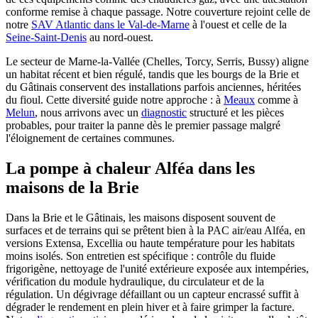
conforme remise à chaque passage. Notre couverture rejoint celle de
notre
SAV Atlantic dans le Val-de-Marne
à l'ouest et celle de la
Seine-Saint-Denis
au nord-ouest.
Le secteur de Marne-la-Vallée (Chelles, Torcy, Serris, Bussy) aligne
un habitat récent et bien régulé, tandis que les bourgs de la Brie et
du Gâtinais conservent des installations parfois anciennes, héritées
du fioul. Cette diversité guide notre approche : à
Meaux
comme à
Melun
, nous arrivons avec un
diagnostic
structuré et les pièces
probables, pour traiter la panne dès le premier passage malgré
l'éloignement de certaines communes.
La pompe à chaleur Alféa dans les
maisons de la Brie
Dans la Brie et le Gâtinais, les maisons disposent souvent de
surfaces et de terrains qui se prêtent bien à la PAC air/eau Alféa, en
versions Extensa, Excellia ou haute température pour les habitats
moins isolés. Son entretien est spécifique : contrôle du fluide
frigorigène, nettoyage de l'unité extérieure exposée aux intempéries,
vérification du module hydraulique, du circulateur et de la
régulation. Un dégivrage défaillant ou un capteur encrassé suffit à
dégrader le rendement en plein hiver et à faire grimper la facture.