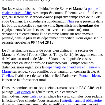
Sur les vastes maisons individuelles de Seine-et-Marne, la
pompe à
chaleur air/eau Alféa
s'est imposée comme l'alternative au fioul et au
gaz, du secteur de Marne-la-Vallée jusqu'aux campagnes de la Brie
et du Gâtinais. La chaudière à condensation
Naia
reste présente dans
les bourgs raccordés au gaz de ville.
Spécialiste indépendant des
équipements Atlantic
(sans lien avec le constructeur), nous
dépannons et entretenons l'une comme l'autre sur rendez-vous
planifié, dans le plus vaste département francilien. Pour organiser un
passage, appelez le
06 44 64 28 18
.
Le 77 se structure autour de pôles bien distincts : le secteur de
Marne-la-Vallée à l'ouest (Chelles, Torcy, Serris), les agglomérations
de Meaux au nord et de Melun-Sénart au sud, puis de vastes
campagnes en Brie et près de Fontainebleau. Compte tenu des
distances, nous organisons le
dépannage de chaudière en Seine-et-
Marne
sur rendez-vous planifié, pour garantir un créneau fiable. À
Chelles
, l'habitat est dense et bien relié à Paris ; vers
Fontainebleau
,
le tissu se fait forestier et rural.
Dans les nombreuses maisons seine-et-marnaises, la PAC Alféa et le
pilotage
Cozytouch
se généralisent, et le chauffe-eau
thermodynamique
Calypso
remplace les vieux cumulus pour réduire
la facture d'eau chaude. Nous assurons l'
entretien annuel obligatoire
de ces équipements comme des chaudières gaz, avec une attestation