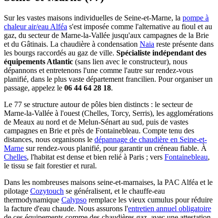
Sur les vastes maisons individuelles de Seine-et-Marne, la
pompe à
chaleur air/eau Alféa
s'est imposée comme l'alternative au fioul et au
gaz, du secteur de Marne-la-Vallée jusqu'aux campagnes de la Brie
et du Gâtinais. La chaudière à condensation
Naia
reste présente dans
les bourgs raccordés au gaz de ville.
Spécialiste indépendant des
équipements Atlantic
(sans lien avec le constructeur), nous
dépannons et entretenons l'une comme l'autre sur rendez-vous
planifié, dans le plus vaste département francilien. Pour organiser un
passage, appelez le
06 44 64 28 18
.
Le 77 se structure autour de pôles bien distincts : le secteur de
Marne-la-Vallée à l'ouest (Chelles, Torcy, Serris), les agglomérations
de Meaux au nord et de Melun-Sénart au sud, puis de vastes
campagnes en Brie et près de Fontainebleau. Compte tenu des
distances, nous organisons le
dépannage de chaudière en Seine-et-
Marne
sur rendez-vous planifié, pour garantir un créneau fiable. À
Chelles
, l'habitat est dense et bien relié à Paris ; vers
Fontainebleau
,
le tissu se fait forestier et rural.
Dans les nombreuses maisons seine-et-marnaises, la PAC Alféa et le
pilotage
Cozytouch
se généralisent, et le chauffe-eau
thermodynamique
Calypso
remplace les vieux cumulus pour réduire
la facture d'eau chaude. Nous assurons l'
entretien annuel obligatoire
de ces équipements comme des chaudières gaz, avec une attestation