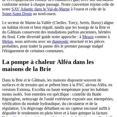
conforme remise à chaque passage. Notre couverture rejoint celle de
notre
SAV Atlantic dans le Val-de-Marne
à l'ouest et celle de la
Seine-Saint-Denis
au nord-ouest.
Le secteur de Marne-la-Vallée (Chelles, Torcy, Serris, Bussy) aligne
un habitat récent et bien régulé, tandis que les bourgs de la Brie et
du Gâtinais conservent des installations parfois anciennes, héritées
du fioul. Cette diversité guide notre approche : à
Meaux
comme à
Melun
, nous arrivons avec un
diagnostic
structuré et les pièces
probables, pour traiter la panne dès le premier passage malgré
l'éloignement de certaines communes.
La pompe à chaleur Alféa dans les
maisons de la Brie
Dans la Brie et le Gâtinais, les maisons disposent souvent de
surfaces et de terrains qui se prêtent bien à la PAC air/eau Alféa, en
versions Extensa, Excellia ou haute température pour les habitats
moins isolés. Son entretien est spécifique : contrôle du fluide
frigorigène, nettoyage de l'unité extérieure exposée aux intempéries,
vérification du module hydraulique, du circulateur et de la
régulation. Un dégivrage défaillant ou un capteur encrassé suffit à
dégrader le rendement en plein hiver et à faire grimper la facture.