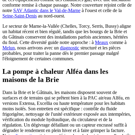
conforme remise à chaque passage. Notre couverture rejoint celle de
notre
SAV Atlantic dans le Val-de-Marne
à l'ouest et celle de la
Seine-Saint-Denis
au nord-ouest.
Le secteur de Marne-la-Vallée (Chelles, Torcy, Serris, Bussy) aligne
un habitat récent et bien régulé, tandis que les bourgs de la Brie et
du Gâtinais conservent des installations parfois anciennes, héritées
du fioul. Cette diversité guide notre approche : à
Meaux
comme à
Melun
, nous arrivons avec un
diagnostic
structuré et les pièces
probables, pour traiter la panne dès le premier passage malgré
l'éloignement de certaines communes.
La pompe à chaleur Alféa dans les
maisons de la Brie
Dans la Brie et le Gâtinais, les maisons disposent souvent de
surfaces et de terrains qui se prêtent bien à la PAC air/eau Alféa, en
versions Extensa, Excellia ou haute température pour les habitats
moins isolés. Son entretien est spécifique : contrôle du fluide
frigorigène, nettoyage de l'unité extérieure exposée aux intempéries,
vérification du module hydraulique, du circulateur et de la
régulation. Un dégivrage défaillant ou un capteur encrassé suffit à
dégrader le rendement en plein hiver et à faire grimper la facture.