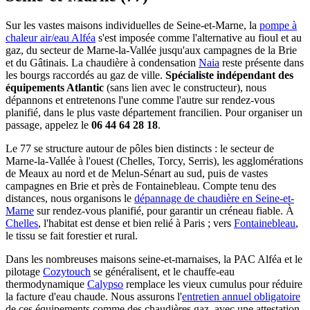
Sur les vastes maisons individuelles de Seine-et-Marne, la
pompe à
chaleur air/eau Alféa
s'est imposée comme l'alternative au fioul et au
gaz, du secteur de Marne-la-Vallée jusqu'aux campagnes de la Brie
et du Gâtinais. La chaudière à condensation
Naia
reste présente dans
les bourgs raccordés au gaz de ville.
Spécialiste indépendant des
équipements Atlantic
(sans lien avec le constructeur), nous
dépannons et entretenons l'une comme l'autre sur rendez-vous
planifié, dans le plus vaste département francilien. Pour organiser un
passage, appelez le
06 44 64 28 18
.
Le 77 se structure autour de pôles bien distincts : le secteur de
Marne-la-Vallée à l'ouest (Chelles, Torcy, Serris), les agglomérations
de Meaux au nord et de Melun-Sénart au sud, puis de vastes
campagnes en Brie et près de Fontainebleau. Compte tenu des
distances, nous organisons le
dépannage de chaudière en Seine-et-
Marne
sur rendez-vous planifié, pour garantir un créneau fiable. À
Chelles
, l'habitat est dense et bien relié à Paris ; vers
Fontainebleau
,
le tissu se fait forestier et rural.
Dans les nombreuses maisons seine-et-marnaises, la PAC Alféa et le
pilotage
Cozytouch
se généralisent, et le chauffe-eau
thermodynamique
Calypso
remplace les vieux cumulus pour réduire
la facture d'eau chaude. Nous assurons l'
entretien annuel obligatoire
de ces équipements comme des chaudières gaz, avec une attestation